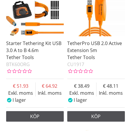
To
USB 2.0 Mini-B
Saldo
I lager
Beställd
Ej i lager
Starter Tethering Kit USB
TetherPro USB 2.0 Active
Pris
3.0 A to B 4.6m
Extension 5m
Tether Tools
Tether Tools
BTK60ORG
CU1917
51.93
64.92
38.49
48.11
Exkl. moms
Inkl. moms
Exkl. moms
Inkl. moms
I lager
I lager
KÖP
KÖP