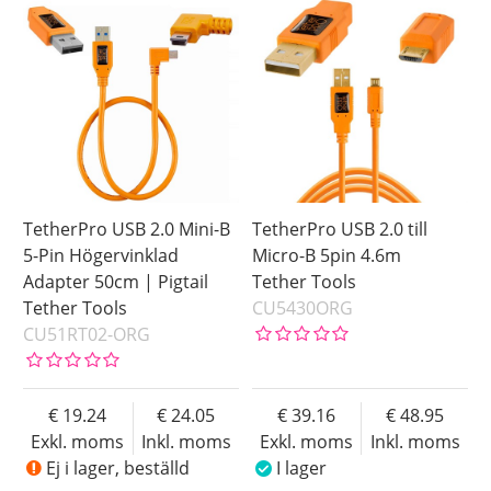
TetherPro USB 2.0 Mini-B
TetherPro USB 2.0 till
5-Pin Högervinklad
Micro-B 5pin 4.6m
Adapter 50cm | Pigtail
Tether Tools
Tether Tools
CU5430ORG
CU51RT02-ORG
19.24
24.05
39.16
48.95
Exkl. moms
Inkl. moms
Exkl. moms
Inkl. moms
Ej i lager, beställd
I lager