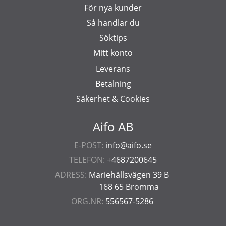
För nya kunder
Så handlar du
Söktips
Mitt konto
Leverans
Betalning
Säkerhet & Cookies
Aifo AB
E-POST:
info@aifo.se
TELEFON:
+4687200645
ADRESS:
Mariehällsvägen 39 B
168 65 Bromma
ORG.NR:
556567-5286