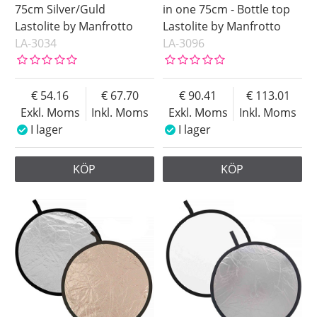
75cm Silver/Guld
in one 75cm - Bottle top
Lastolite by Manfrotto
Lastolite by Manfrotto
LA-3034
LA-3096
54.16
67.70
90.41
113.01
Exkl. Moms
Inkl. Moms
Exkl. Moms
Inkl. Moms
I lager
I lager
KÖP
KÖP