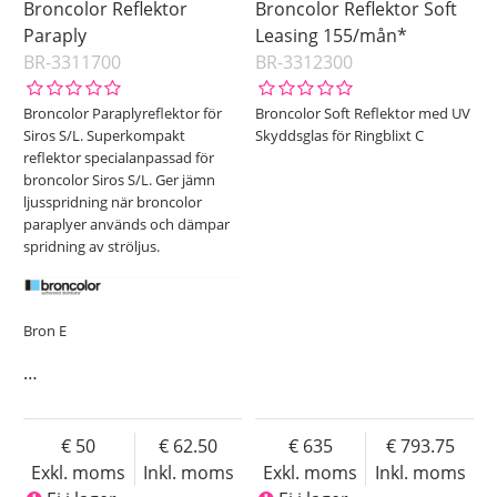
Broncolor Reflektor
Broncolor Reflektor Soft
Paraply
Leasing 155/mån*
BR-3311700
BR-3312300
Broncolor Paraplyreflektor för
Broncolor Soft Reflektor med UV
Siros S/L. Superkompakt
Skyddsglas för Ringblixt C
reflektor specialanpassad för
broncolor Siros S/L. Ger jämn
ljusspridning när broncolor
paraplyer används och dämpar
spridning av ströljus.
Bron E
…
50
62.50
635
793.75
Exkl. moms
Inkl. moms
Exkl. moms
Inkl. moms