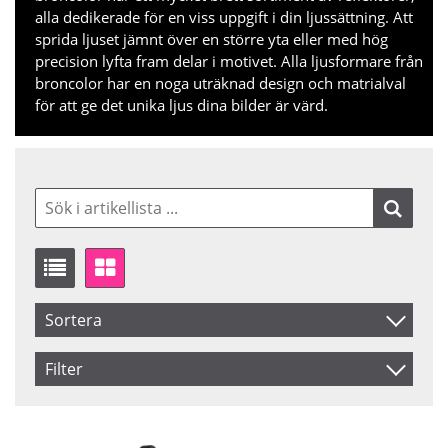
alla dedikerade för en viss uppgift i din ljussättning. Att
sprida ljuset jämnt över en större yta eller med hög
precision lyfta fram delar i motivet. Alla ljusformare från
broncolor har en noga uträknad design och matrialval
för att ge det unika ljus dina bilder är värd.
Sortera
Artikelkod
Filter
Inkl. Moms
Saldo
I lager
Benämning