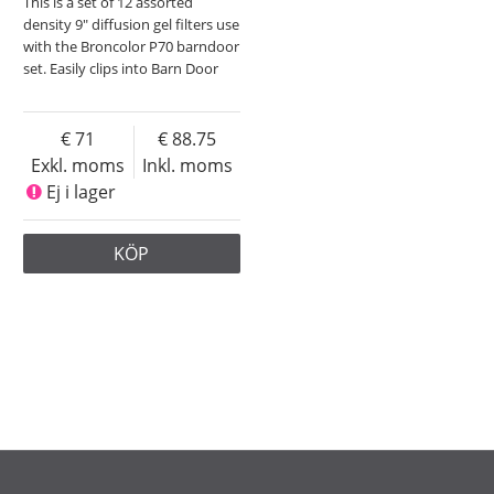
This is a set of 12 assorted
density 9" diffusion gel filters use
with the Broncolor P70 barndoor
set. Easily clips into Barn Door
71
88.75
Exkl. moms
Inkl. moms
Ej i lager
KÖP