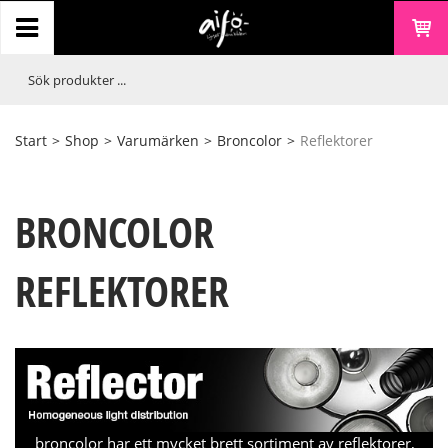
Start
>
Shop
>
Varumärken
>
Broncolor
>
Reflektorer
BRONCOLOR
REFLEKTORER
broncolor har ett mycket brett sortiment av reflektorer,