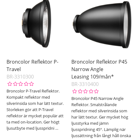
Ej i lager
Pris
Broncolor Reflektor P-
Broncolor Reflektor P45
Travel
Narrow Angle
BR-3310300
Leasing 109/mån*
BR-3310400
Broncolor P-Travel Reflektor.
Kompakt reflektor med
Broncolor P45 Narrow Angle
silverinsida som har lätt textur.
Reflektor. Smalstrålande
Storleken gör att P-Travel
reflektor med silverinsida som
reflektor är mycket populär att
har lätt textur. Ger mycket hög
ta med on-location. Ger högt
ljusstyrka med jämn
ljusutbyte med ljusspridni
…
ljusspridning 45°. Lämplig när
ljussättning från långt håll önska