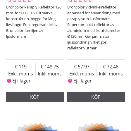
Broncolor Paraply Reflektor 120
Broncolor Vidvinkelreflektor
mm. för LED F160 Utmärkt
anpassad för användning med
konstruktion, byggd för lång
paraply som ljusformare.
livslängd. En integrerad del av
Superkompakt reflektor av
Broncolor-familjen av
aluminium med frontdiameter
ljusformare
Ø120mm. Ger jämn, stor
ljusspridning vilket gör
reflektorn utmär
…
119
148.75
57.97
72.46
Exkl. moms
Inkl. moms
Exkl. moms
Inkl. moms
Ej i lager
Ej i lager
KÖP
KÖP