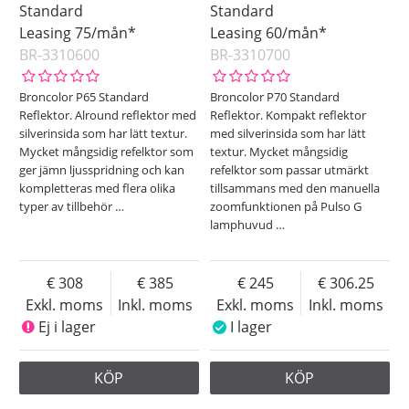
Standard
Standard
Leasing 75/mån*
Leasing 60/mån*
BR-3310600
BR-3310700
Broncolor P65 Standard
Broncolor P70 Standard
Reflektor. Alround reflektor med
Reflektor. Kompakt reflektor
silverinsida som har lätt textur.
med silverinsida som har lätt
Mycket mångsidig refelktor som
textur. Mycket mångsidig
ger jämn ljusspridning och kan
refelktor som passar utmärkt
kompletteras med flera olika
tillsammans med den manuella
typer av tillbehör
…
zoomfunktionen på Pulso G
lamphuvud
…
308
385
245
306.25
Exkl. moms
Inkl. moms
Exkl. moms
Inkl. moms
Ej i lager
I lager
KÖP
KÖP