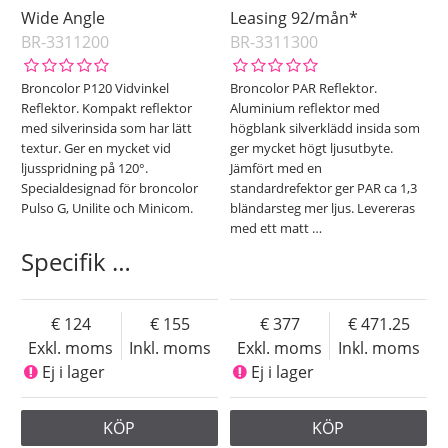
Wide Angle
Leasing 92/mån*
BR-3311200
BR-3311300
Broncolor P120 Vidvinkel
Broncolor PAR Reflektor.
Reflektor. Kompakt reflektor
Aluminium reflektor med
med silverinsida som har lätt
högblank silverklädd insida som
textur. Ger en mycket vid
ger mycket högt ljusutbyte.
ljusspridning på 120°.
Jämfört med en
Specialdesignad för broncolor
standardrefektor ger PAR ca 1,3
Pulso G, Unilite och Minicom.
bländarsteg mer ljus. Levereras
med ett matt
…
Specifik
…
124
155
377
471.25
Exkl. moms
Inkl. moms
Exkl. moms
Inkl. moms
Ej i lager
Ej i lager
KÖP
KÖP