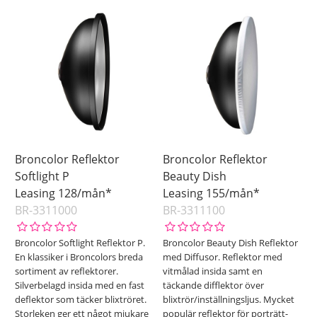
Broncolor Reflektor
Broncolor Reflektor
Softlight P
Beauty Dish
Leasing 128/mån*
Leasing 155/mån*
BR-3311000
BR-3311100
Broncolor Softlight Reflektor P.
Broncolor Beauty Dish Reflektor
En klassiker i Broncolors breda
med Diffusor. Reflektor med
sortiment av reflektorer.
vitmålad insida samt en
Silverbelagd insida med en fast
täckande difflektor över
deflektor som täcker blixtröret.
blixtrör/inställningsljus. Mycket
Storleken ger ett något mjukare
populär reflektor för porträtt-