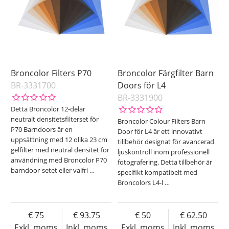
Broncolor Filters P70
Broncolor Färgfilter Barn
BR-3331700
Doors för L4
BR-3331900
Detta Broncolor 12-delar
neutralt densitetsfilterset för
Broncolor Colour Filters Barn
P70 Barndoors är en
Door för L4 är ett innovativt
uppsättning med 12 olika 23 cm
tillbehör designat för avancerad
gelfilter med neutral densitet för
ljuskontroll inom professionell
användning med Broncolor P70
fotografering. Detta tillbehör är
barndoor-setet eller valfri
…
specifikt kompatibelt med
Broncolors L4-l
…
75
93.75
50
62.50
Exkl. moms
Inkl. moms
Exkl. moms
Inkl. moms