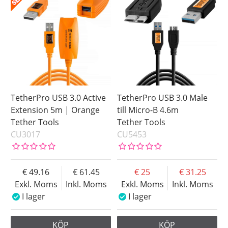
Male A
3.0 Micro-B
Saldo
I lager
Beställd
Pris
TetherPro USB 3.0 Active
TetherPro USB 3.0 Male
Extension 5m | Orange
till Micro-B 4.6m
Tether Tools
Tether Tools
CU3017
CU5453
49.16
61.45
25
31.25
Exkl. Moms
Inkl. Moms
Exkl. Moms
Inkl. Moms
I lager
I lager
KÖP
KÖP