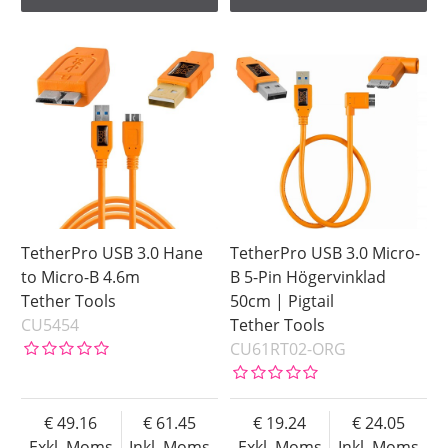
TetherPro USB 3.0 Hane
TetherPro USB 3.0 Micro-
to Micro-B 4.6m
B 5-Pin Högervinklad
Tether Tools
50cm | Pigtail
CU5454
Tether Tools
CU61RT02-ORG
49.16
61.45
19.24
24.05
Exkl. Moms
Inkl. Moms
Exkl. Moms
Inkl. Moms