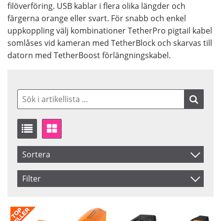
filöverföring. USB kablar i flera olika längder och
färgerna orange eller svart. För snabb och enkel
uppkoppling välj kombinationer TetherPro pigtail kabel
somlåses vid kameran med TetherBlock och skarvas till
datorn med TetherBoost förlängningskabel.
Sortera
Artikelkod
Filter
Benämning
From
To
Female A
Male A
Inkl. Moms