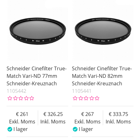
4x5.65
I lager
Inkl. Moms
6.6x6.6
Ej i lager
4x4
77 mm
82 mm
Pris
Schneider Cinefilter True-
Schneider Cinefilter True-
Match Vari-ND 77mm
Match Vari-ND 82mm
Schneider-Kreuznach
Schneider-Kreuznach
1105442
1105441
261
326.25
267
333.75
Exkl. Moms
Inkl. Moms
Exkl. Moms
Inkl. Moms
I lager
I lager