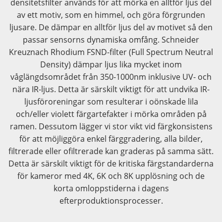
densitetsfilter används för att mörka en alltför ljus del
av ett motiv, som en himmel, och göra förgrunden
ljusare. De dämpar en alltför ljus del av motivet så den
passar sensorns dynamiska omfång. Schneider
Kreuznach Rhodium FSND-filter (Full Spectrum Neutral
Density) dämpar ljus lika mycket inom
våglängdsområdet från 350-1000nm inklusive UV- och
nära IR-ljus. Detta är särskilt viktigt för att undvika IR-
ljusföroreningar som resulterar i oönskade lila
och/eller violett färgartefakter i mörka områden på
ramen. Dessutom lägger vi stor vikt vid färgkonsistens
för att möjliggöra enkel färggradering, alla bilder,
filtrerade eller ofiltrerade kan graderas på samma sätt.
Detta är särskilt viktigt för de kritiska färgstandarderna
för kameror med 4K, 6K och 8K upplösning och de
korta omloppstiderna i dagens
efterproduktionsprocesser.