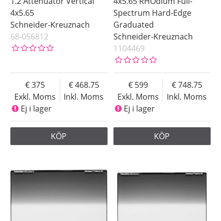
1.2 Attenuator Vertical
4x5.65 RHOdium Full-
4x5.65
Spectrum Hard-Edge
Schneider-Kreuznach
Graduated
68-056812
Schneider-Kreuznach
1104469
375
468.75
599
748.75
Exkl. Moms
Inkl. Moms
Exkl. Moms
Inkl. Moms
Ej i lager
Ej i lager
KÖP
KÖP