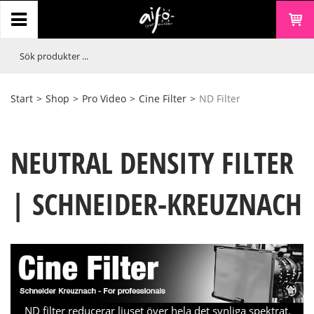
Start
>
Shop
>
Pro Video
>
Cine Filter
>
ND Filter
NEUTRAL DENSITY FILTER
| SCHNEIDER-KREUZNACH
ND filter reducerar ljuset över hela det synliga spektrat.