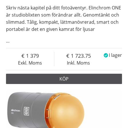
Skriv nästa kapitel på ditt fotoäventyr. Elinchrom ONE
är studioblixten som förändrar allt. Genomtänkt och
slimmad. Tålig, kompakt, lättmanövrerad, smart och
portabel är det en given kamrat för ljusar
…
1 379
1 723.75
I lager
Exkl. Moms
Inkl. Moms
KÖP