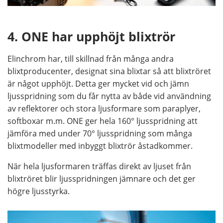
4. ONE har upphöjt blixtrör
Elinchrom har, till skillnad från många andra
blixtproducenter, designat sina blixtar så att blixtröret
är något upphöjt. Detta ger mycket vid och jämn
ljusspridning som du får nytta av både vid användning
av reflektorer och stora ljusformare som paraplyer,
softboxar m.m. ONE ger hela 160° ljusspridning att
jämföra med under 70° ljusspridning som många
blixtmodeller med inbyggt blixtrör åstadkommer.
När hela ljusformaren träffas direkt av ljuset från
blixtröret blir ljusspridningen jämnare och det ger
högre ljusstyrka.