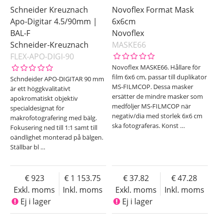
Schneider Kreuznach
Novoflex Format Mask
Apo-Digitar 4.5/90mm |
6x6cm
BAL-F
Novoflex
Schneider-Kreuznach
MASKE66
FLEX-APO-DIGI-90
Novoflex MASKE66. Hållare för
film 6x6 cm, passar till duplikator
Schndeider APO-DIGITAR 90 mm
MS-FILMCOP. Dessa masker
är ett höggkvalitativt
ersätter de mindre masker som
apokromatiskt objektiv
medföljer MS-FILMCOP när
specialdesignat för
negativ/dia med storlek 6x6 cm
makrofotografering med bälg.
ska fotograferas. Konst
…
Fokusering ned till 1:1 samt till
oändlighet monterad på bälgen.
Ställbar bl
…
923
1 153.75
37.82
47.28
Exkl. moms
Inkl. moms
Exkl. moms
Inkl. moms
Ej i lager
Ej i lager