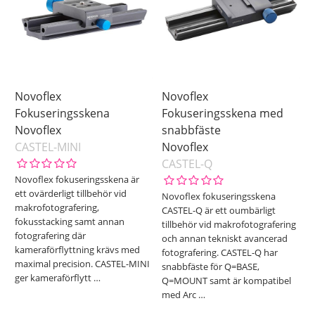
Novoflex
Novoflex
Fokuseringsskena
Fokuseringsskena med
Novoflex
snabbfäste
CASTEL-MINI
Novoflex
CASTEL-Q
Novoflex fokuseringsskena är
ett ovärderligt tillbehör vid
Novoflex fokuseringsskena
makrofotografering,
CASTEL-Q är ett oumbärligt
fokusstacking samt annan
tillbehör vid makrofotografering
fotografering där
och annan tekniskt avancerad
kameraförflyttning krävs med
fotografering. CASTEL-Q har
maximal precision. CASTEL-MINI
snabbfäste för Q=BASE,
ger kameraförflytt
…
Q=MOUNT samt är kompatibel
med Arc
…