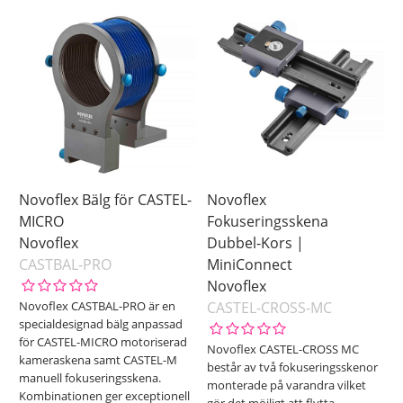
Novoflex Bälg för CASTEL-
Novoflex
MICRO
Fokuseringsskena
Novoflex
Dubbel-Kors |
CASTBAL-PRO
MiniConnect
Novoflex
Novoflex CASTBAL-PRO är en
CASTEL-CROSS-MC
specialdesignad bälg anpassad
för CASTEL-MICRO motoriserad
Novoflex CASTEL-CROSS MC
kameraskena samt CASTEL-M
består av två fokuseringsskenor
manuell fokuseringsskena.
monterade på varandra vilket
Kombinationen ger exceptionell
gör det möjligt att flytta