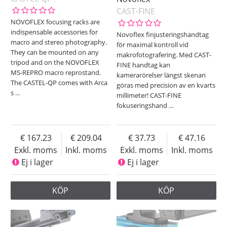
CAST-FINE
NOVOFLEX focusing racks are
indispensable accessories for
Novoflex finjusteringshandtag
macro and stereo photography.
för maximal kontroll vid
They can be mounted on any
makrofotografering. Med CAST-
tripod and on the NOVOFLEX
FINE handtag kan
MS-REPRO macro reprostand.
kamerarörelser längst skenan
The CASTEL-QP comes with Arca
göras med precision av en kvarts
s
…
millimeter! CAST-FINE
fokuseringshand
…
167.23
209.04
37.73
47.16
Exkl. moms
Inkl. moms
Exkl. moms
Inkl. moms
Ej i lager
Ej i lager
KÖP
KÖP