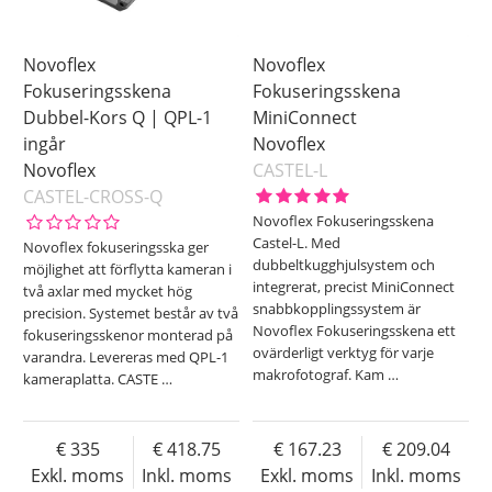
Novoflex
Novoflex
Fokuseringsskena
Fokuseringsskena
Dubbel-Kors Q | QPL-1
MiniConnect
ingår
Novoflex
Novoflex
CASTEL-L
CASTEL-CROSS-Q
Novoflex Fokuseringsskena
Castel-L. Med
Novoflex fokuseringsska ger
dubbeltkugghjulsystem och
möjlighet att förflytta kameran i
integrerat, precist MiniConnect
två axlar med mycket hög
snabbkopplingssystem är
precision. Systemet består av två
Novoflex Fokuseringsskena ett
fokuseringsskenor monterad på
ovärderligt verktyg för varje
varandra. Levereras med QPL-1
makrofotograf. Kam
…
kameraplatta. CASTE
…
335
418.75
167.23
209.04
Exkl. moms
Inkl. moms
Exkl. moms
Inkl. moms