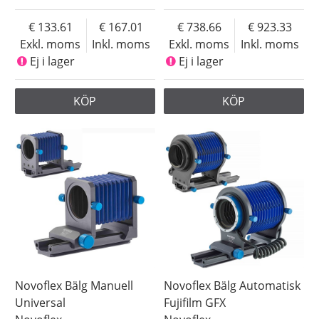
133.61
167.01
738.66
923.33
Exkl. moms
Inkl. moms
Exkl. moms
Inkl. moms
Ej i lager
Ej i lager
KÖP
KÖP
Novoflex Bälg Manuell
Novoflex Bälg Automatisk
Universal
Fujifilm GFX