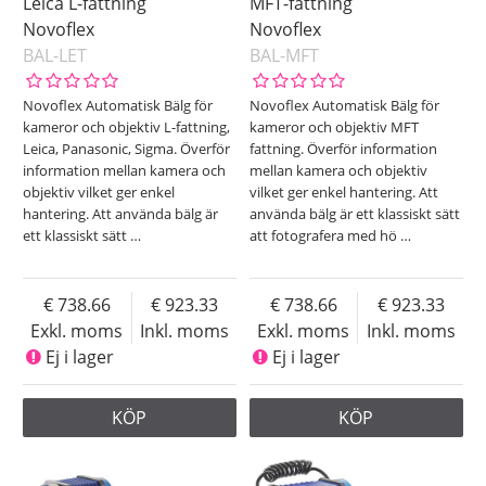
Leica L-fattning
MFT-fattning
Novoflex
Novoflex
BAL-LET
BAL-MFT
Novoflex Automatisk Bälg för
Novoflex Automatisk Bälg för
kameror och objektiv L-fattning,
kameror och objektiv MFT
Leica, Panasonic, Sigma. Överför
fattning. Överför information
information mellan kamera och
mellan kamera och objektiv
objektiv vilket ger enkel
vilket ger enkel hantering. Att
hantering. Att använda bälg är
använda bälg är ett klassiskt sätt
ett klassiskt sätt
…
att fotografera med hö
…
738.66
923.33
738.66
923.33
Exkl. moms
Inkl. moms
Exkl. moms
Inkl. moms
Ej i lager
Ej i lager
KÖP
KÖP