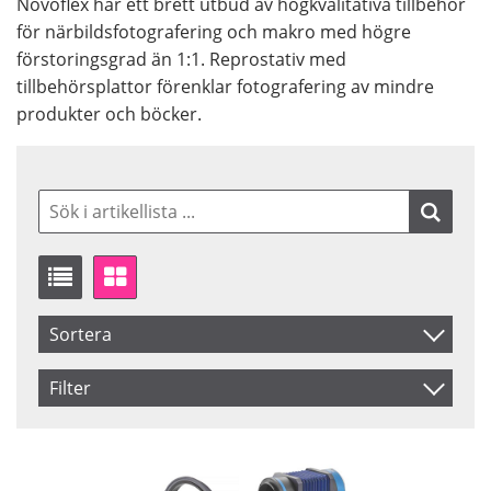
Novoflex har ett brett utbud av högkvalitativa tillbehör
för närbildsfotografering och makro med högre
förstoringsgrad än 1:1. Reprostativ med
tillbehörsplattor förenklar fotografering av mindre
produkter och böcker.
Sortera
Artikelkod
Filter
Inkl. Moms
Saldo
I lager
Benämning
Ej i lager