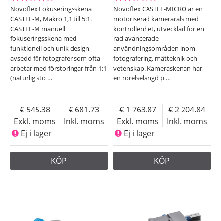
Novoflex Fokuseringsskena
Novoflex CASTEL-MICRO är en
CASTEL-M, Makro 1,1 till 5:1.
motoriserad kameraräls med
CASTEL-M manuell
kontrollenhet, utvecklad för en
fokuseringsskena med
rad avancerade
funktionell och unik design
användningsområden inom
avsedd för fotografer som ofta
fotografering, mätteknik och
arbetar med förstoringar från 1:1
vetenskap. Kameraskenan har
(naturlig sto
…
en rörelselängd p
…
545.38
681.73
1 763.87
2 204.84
Exkl. moms
Inkl. moms
Exkl. moms
Inkl. moms
Ej i lager
Ej i lager
KÖP
KÖP