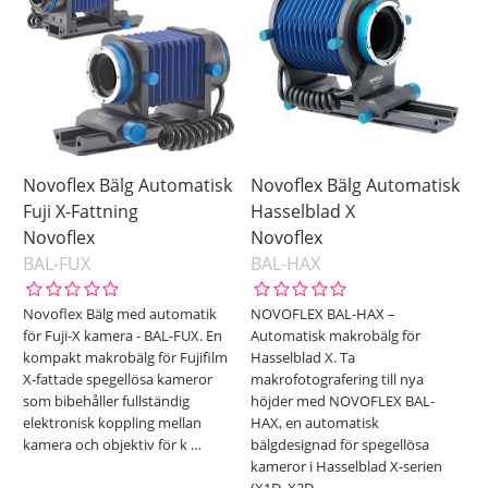
Novoflex Bälg Automatisk
Novoflex Bälg Automatisk
Fuji X-Fattning
Hasselblad X
Novoflex
Novoflex
BAL-FUX
BAL-HAX
Novoflex Bälg med automatik
NOVOFLEX BAL-HAX –
för Fuji-X kamera - BAL-FUX. En
Automatisk makrobälg för
kompakt makrobälg för Fujifilm
Hasselblad X. Ta
X-fattade spegellösa kameror
makrofotografering till nya
som bibehåller fullständig
höjder med NOVOFLEX BAL-
elektronisk koppling mellan
HAX, en automatisk
kamera och objektiv för k
…
bälgdesignad för spegellösa
kameror i Hasselblad X-serien