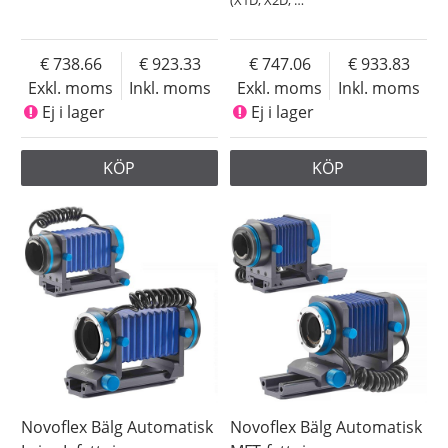
(X1D, X2D,
…
738.66
923.33
747.06
933.83
Exkl. moms
Inkl. moms
Exkl. moms
Inkl. moms
Ej i lager
Ej i lager
KÖP
KÖP
Novoflex Bälg Automatisk
Novoflex Bälg Automatisk