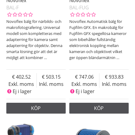
Novoflex
Novoflex
BAL-F
BAL-FUG
Novoflex bälg för närbilds- och
Novoflex Automatisk bälg för
makrofotografering. Universal
Fujifilm GFX. En makrobälg för
modell som kompletteras med
Fujifilm GFX spegellösa kameror
adapterring för kamera samt
som bibehåller fullständig
adapterring för objektiv. Denna
elektronisk koppling mellan
smarta lösning gör att det är
kameran och objektivet vilket
möjligt att kombiner
…
ger öppen bländarmätnin
…
402.52
503.15
747.06
933.83
Exkl. moms
Inkl. moms
Exkl. moms
Inkl. moms
Ej i lager
Ej i lager
KÖP
KÖP