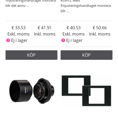
finjusteringshandtaget montera
KOPF2. Med
blir det ännu
…
finjusteringshandtaget montera
blir
…
33.53
41.91
40.53
50.66
Exkl. moms
Inkl. moms
Exkl. moms
Inkl. moms
Ej i lager
Ej i lager
KÖP
KÖP