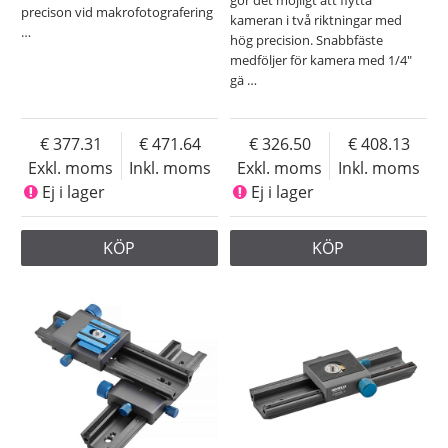
precison vid makrofotografering
kameran i två riktningar med
…
hög precision. Snabbfäste
medföljer för kamera med 1/4"
gä
…
377.31
471.64
326.50
408.13
Exkl. moms
Inkl. moms
Exkl. moms
Inkl. moms
Ej i lager
Ej i lager
KÖP
KÖP