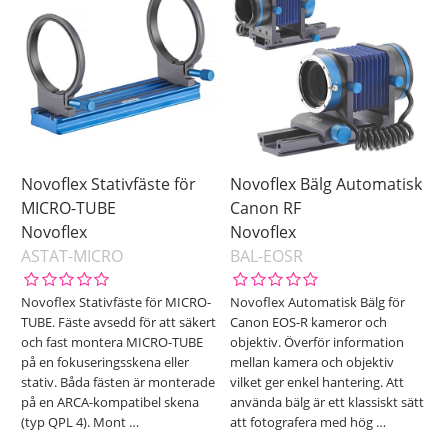
Pris
Novoflex Stativfäste för
Novoflex Bälg Automatisk
MICRO-TUBE
Canon RF
Novoflex
Novoflex
ASTAT-MICRO
BAL-EOSR
Novoflex Stativfäste för MICRO-
Novoflex Automatisk Bälg för
TUBE. Fäste avsedd för att säkert
Canon EOS-R kameror och
och fast montera MICRO-TUBE
objektiv. Överför information
på en fokuseringsskena eller
mellan kamera och objektiv
stativ. Båda fästen är monterade
vilket ger enkel hantering. Att
på en ARCA-kompatibel skena
använda bälg är ett klassiskt sätt
(typ QPL 4). Mont
…
att fotografera med hög
…