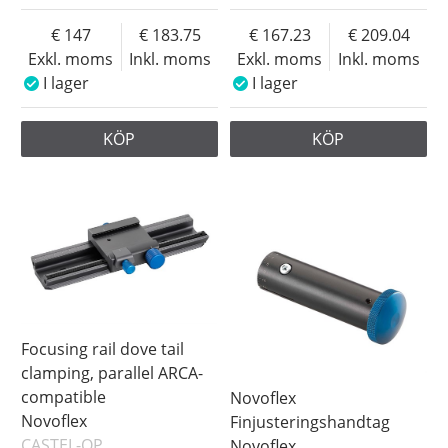
147
183.75
167.23
209.04
Exkl. moms
Inkl. moms
Exkl. moms
Inkl. moms
I lager
I lager
KÖP
KÖP
Focusing rail dove tail
clamping, parallel ARCA-
compatible
Novoflex
Novoflex
Finjusteringshandtag
CASTEL-QP
Novoflex