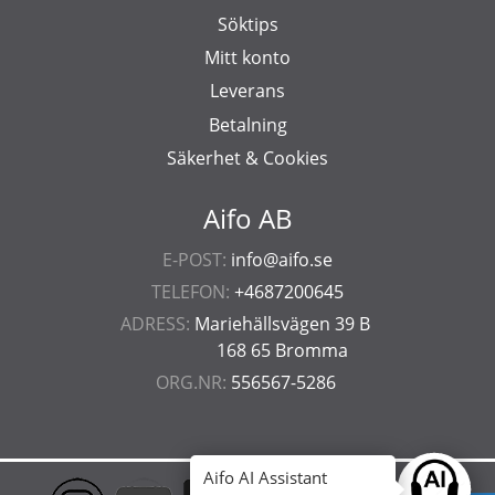
Söktips
Mitt konto
Leverans
Betalning
Säkerhet & Cookies
Aifo AB
E-POST:
info@aifo.se
TELEFON:
+4687200645
ADRESS:
Mariehällsvägen 39 B
168 65 Bromma
ORG.NR:
556567-5286
Aifo AI Assistant
Ask anyt