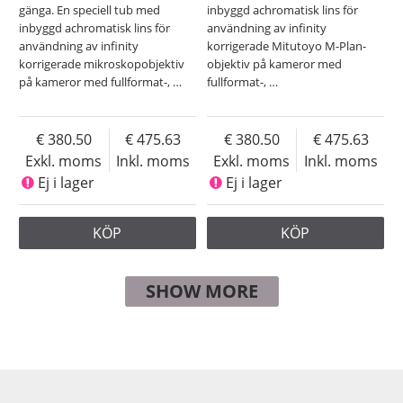
gänga. En speciell tub med
inbyggd achromatisk lins för
inbyggd achromatisk lins för
användning av infinity
användning av infinity
korrigerade Mitutoyo M-Plan-
korrigerade mikroskopobjektiv
objektiv på kameror med
på kameror med fullformat-,
…
fullformat-,
…
380.50
475.63
380.50
475.63
Exkl. moms
Inkl. moms
Exkl. moms
Inkl. moms
Ej i lager
Ej i lager
KÖP
KÖP
SHOW MORE