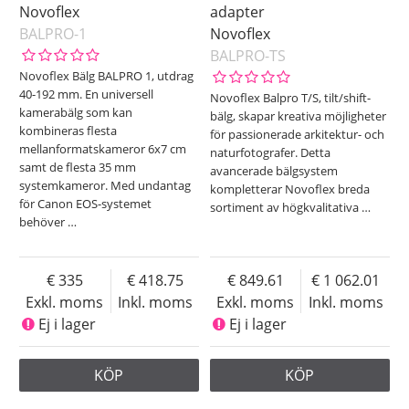
Novoflex
adapter
BALPRO-1
Novoflex
BALPRO-TS
Novoflex Bälg BALPRO 1, utdrag
40-192 mm. En universell
Novoflex Balpro T/S, tilt/shift-
kamerabälg som kan
bälg, skapar kreativa möjligheter
kombineras flesta
för passionerade arkitektur- och
mellanformatskameror 6x7 cm
naturfotografer. Detta
samt de flesta 35 mm
avancerade bälgsystem
systemkameror. Med undantag
kompletterar Novoflex breda
för Canon EOS-systemet
sortiment av högkvalitativa
…
behöver
…
335
418.75
849.61
1 062.01
Exkl. moms
Inkl. moms
Exkl. moms
Inkl. moms
Ej i lager
Ej i lager
KÖP
KÖP