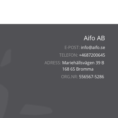
Aifo AB
E-POST:
info@aifo.se
TELEFON:
+4687200645
ADRESS:
Mariehällsvägen 39 B
168 65 Bromma
ORG.NR:
556567-5286