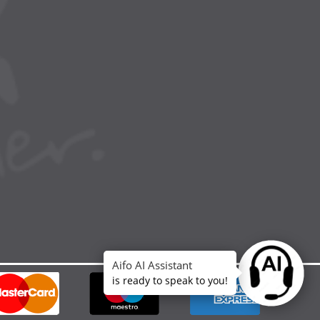
Aifo AI Assistant
Ask anythin
is ready to speak to you!