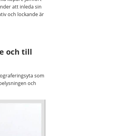
der att inleda sin
ativ och lockande är
 och till
otograferingsyta som
a belysningen och