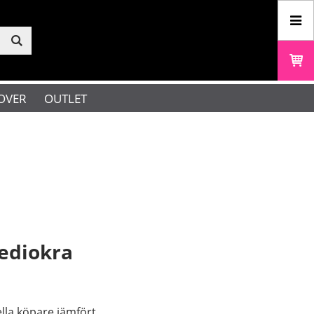
OVER
OUTLET
mediokra
ella köpare jämfört