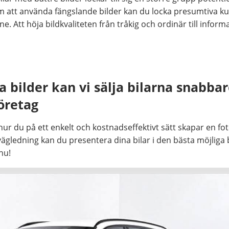
att använda fängslande bilder kan du locka presumtiva kun
e. Att höja bildkvaliteten från tråkig och ordinär till inform
bilder kan vi sälja bilarna snabbare
öretag
hur du på ett enkelt och kostnadseffektivt sätt skapar en f
år vägledning kan du presentera dina bilar i den bästa möjlig
nu!