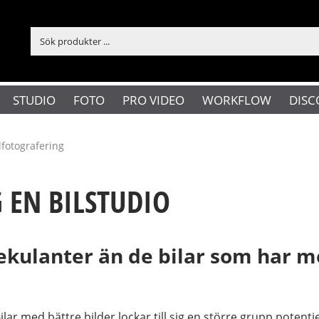
STUDIO
FOTO
PRO VIDEO
WORKFLOW
DISC
lfotografering
 EN BILSTUDIO
spekulanter än de bilar som har 
ilar med bättre bilder lockar till sig en större grupp potenti