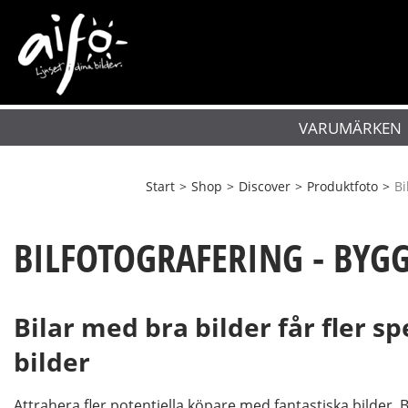
VARUMÄRKEN
Start
>
Shop
>
Discover
>
Produktfoto
>
Bi
BILFOTOGRAFERING - BYGG
Bilar med bra bilder får fler 
bilder
Attrahera fler potentiella köpare med fantastiska bilder. B