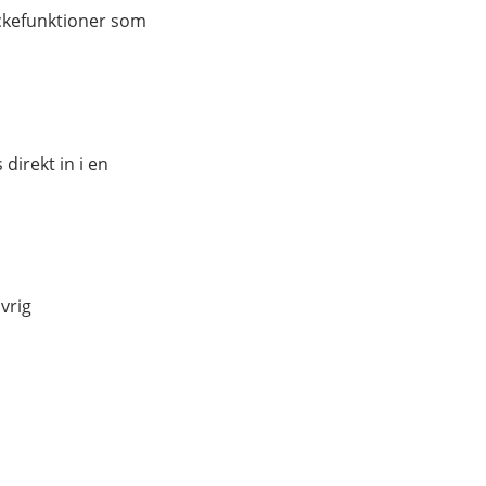
nyckefunktioner som
direkt in i en
vrig