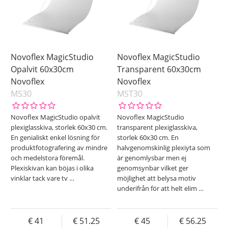
Novoflex MagicStudio
Novoflex MagicStudio
Opalvit 60x30cm
Transparent 60x30cm
Novoflex
Novoflex
MS30
MST30
Novoflex MagicStudio opalvit
Novoflex MagicStudio
plexiglasskiva, storlek 60x30 cm.
transparent plexiglasskiva,
En genialiskt enkel lösning för
storlek 60x30 cm. En
produktfotografering av mindre
halvgenomskinlig plexiyta som
och medelstora föremål.
är genomlysbar men ej
Plexiskivan kan böjas i olika
genomsynbar vilket ger
vinklar tack vare tv
…
möjlighet att belysa motiv
underifrån för att helt elim
…
41
51.25
45
56.25