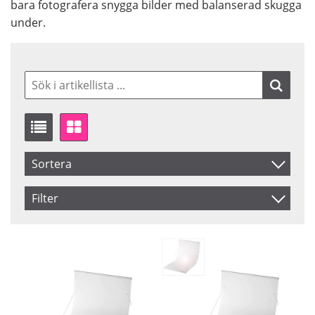
bara fotografera snygga bilder med balanserad skugga
under.
Sortera
Artikelkod
Filter
Benämning
Saldo
Ej i lager
Inkl. Moms
Pris