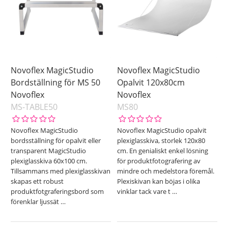
Novoflex MagicStudio
Novoflex MagicStudio
Bordställning för MS 50
Opalvit 120x80cm
Novoflex
Novoflex
MS-TABLE50
MS80
Novoflex MagicStudio
Novoflex MagicStudio opalvit
bordsställning för opalvit eller
plexiglasskiva, storlek 120x80
transparent MagicStudio
cm. En genialiskt enkel lösning
plexiglasskiva 60x100 cm.
för produktfotografering av
Tillsammans med plexiglasskivan
mindre och medelstora föremål.
skapas ett robust
Plexiskivan kan böjas i olika
produktfotgraferingsbord som
vinklar tack vare t
…
förenklar ljussät
…