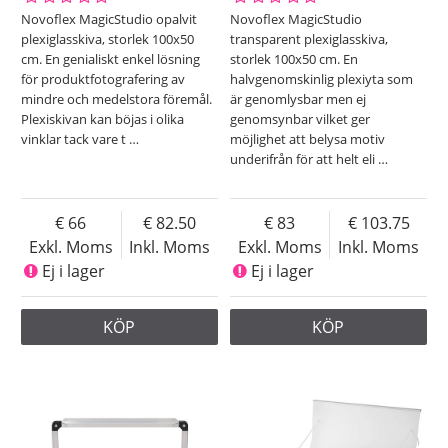
Novoflex MagicStudio opalvit
Novoflex MagicStudio
plexiglasskiva, storlek 100x50
transparent plexiglasskiva,
cm. En genialiskt enkel lösning
storlek 100x50 cm. En
för produktfotografering av
halvgenomskinlig plexiyta som
mindre och medelstora föremål.
är genomlysbar men ej
Plexiskivan kan böjas i olika
genomsynbar vilket ger
vinklar tack vare t
…
möjlighet att belysa motiv
underifrån för att helt eli
…
66
82.50
83
103.75
Exkl. Moms
Inkl. Moms
Exkl. Moms
Inkl. Moms
Ej i lager
Ej i lager
KÖP
KÖP