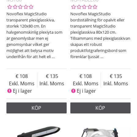
Novoflex MagicStudio
Novoflex MagicStudio
transparent plexiglasskiva,
bordsställning för opalvit eller
storlek 120x80 cm. En
transparent MagicStudio
halvgenomskinlig plexiyta som
plexiglasskiva 80x120 cm.
är genomlysbar men ej
Tillsammans med plexiglasskivan
genomsynbar vilket ger
skapas ett robust
möjlighet att belysa motiv
produktfotgraferingsbord som
underifrån för att helt eli
…
förenklar ljussät
…
108
135
108
135
Exkl. Moms
Inkl. Moms
Exkl. Moms
Inkl. Moms
Ej i lager
Ej i lager
KÖP
KÖP