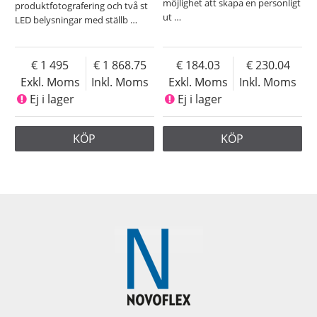
möjlighet att skapa en personligt
produktfotografering och två st
ut
…
LED belysningar med ställb
…
1 495
1 868.75
184.03
230.04
Exkl. Moms
Inkl. Moms
Exkl. Moms
Inkl. Moms
Ej i lager
Ej i lager
KÖP
KÖP