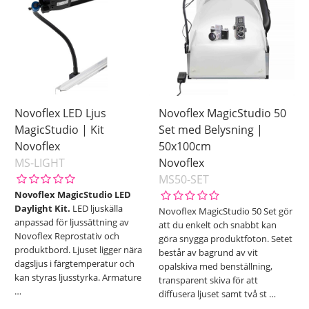
Novoflex LED Ljus
Novoflex MagicStudio 50
MagicStudio | Kit
Set med Belysning |
Novoflex
50x100cm
MS-LIGHT
Novoflex
MS50-SET
Novoflex MagicStudio LED
Daylight Kit.
LED ljuskälla
Novoflex MagicStudio 50 Set gör
anpassad för ljussättning av
att du enkelt och snabbt kan
Novoflex Reprostativ och
göra snygga produktfoton. Setet
produktbord. Ljuset ligger nära
består av bagrund av vit
dagsljus i färgtemperatur och
opalskiva med benställning,
kan styras ljusstyrka. Armature
transparent skiva för att
…
diffusera ljuset samt två st
…