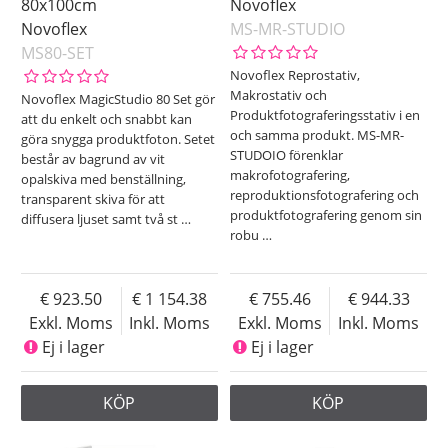
80x100cm
Novoflex
Novoflex
MS-MR-STUDIO
MS80-SET
Novoflex Reprostativ,
Makrostativ och
Novoflex MagicStudio 80 Set gör
Produktfotograferingsstativ i en
att du enkelt och snabbt kan
och samma produkt. MS-MR-
göra snygga produktfoton. Setet
STUDOIO förenklar
består av bagrund av vit
makrofotografering,
opalskiva med benställning,
reproduktionsfotografering och
transparent skiva för att
produktfotografering genom sin
diffusera ljuset samt två st
…
robu
…
923.50
1 154.38
755.46
944.33
Exkl. Moms
Inkl. Moms
Exkl. Moms
Inkl. Moms
Ej i lager
Ej i lager
KÖP
KÖP