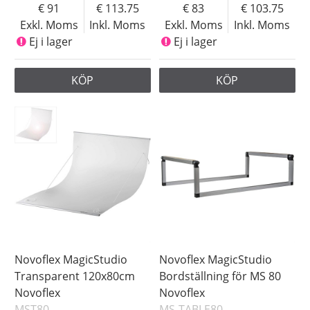
91
113.75
83
103.75
Exkl. Moms
Inkl. Moms
Exkl. Moms
Inkl. Moms
Ej i lager
Ej i lager
KÖP
KÖP
Novoflex MagicStudio
Novoflex MagicStudio
Transparent 120x80cm
Bordställning för MS 80
Novoflex
Novoflex
MST80
MS-TABLE80