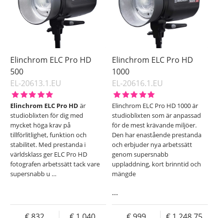
Pris
Elinchrom ELC Pro HD
Elinchrom ELC Pro HD
500
1000
EL-20613.1.EU
EL-20616.1.EU
Elinchrom ELC Pro HD
är
Elinchrom ELC Pro HD 1000 är
studioblixten för dig med
studioblixten som är anpassad
mycket höga krav på
för de mest krävande miljöer.
tillförlitlighet, funktion och
Den har enastående prestanda
stabilitet. Med prestanda i
och erbjuder nya arbetssätt
världsklass ger ELC Pro HD
genom supersnabb
fotografen arbetssätt tack vare
uppladdning, kort brinntid och
supersnabb u
…
mängde
…
832
1 040
999
1 248.75