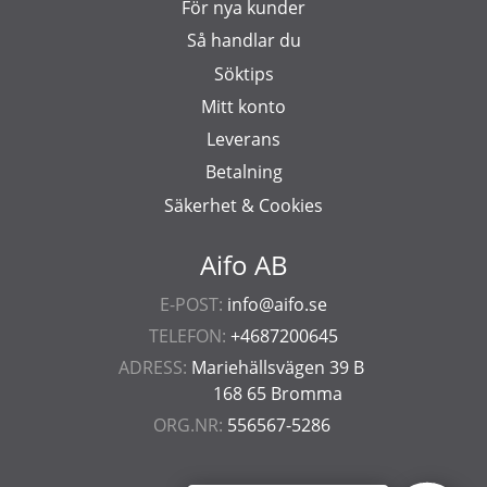
För nya kunder
Så handlar du
Söktips
Mitt konto
Leverans
Betalning
Säkerhet & Cookies
Aifo AB
E-POST:
info@aifo.se
TELEFON:
+4687200645
ADRESS:
Mariehällsvägen 39 B
168 65 Bromma
ORG.NR:
556567-5286