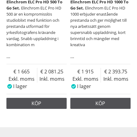
Elinchrom ELC Pro HD 500 To
Elinchrom ELC Pro HD 1000 To
Go Set.
Elinchrom ELC Pro HD
Go Set.
Elinchrom ELC Pro HD
500 är en kompromisslös
1000 erbjuder enastående
studioblixt med funktion och
prestanda och ger möjlighet till
prestanda utformad för
nya arbetssätt genom
yrkesfotografens krävande
supersnabb uppladdning, kort
vardag. Snabb uppladdning i
brinntid och mängder med
kombination m
kreativa
…
…
1 665
2 081.25
1 915
2 393.75
Exkl. moms
Inkl. moms
Exkl. moms
Inkl. moms
I lager
I lager
KÖP
KÖP