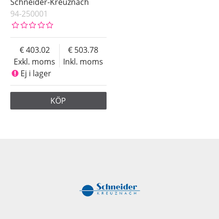
Schneider-Kreuznach
94-250001
403.02
503.78
Exkl. moms
Inkl. moms
Ej i lager
KÖP