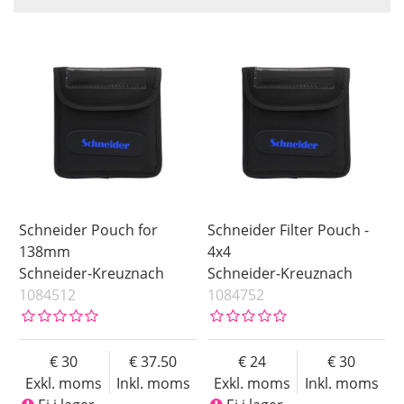
Inkl. Moms
Size
Saldo
4.5
Ej i lager
Benämning
4x5.65
Storlek
6.6x6.6
4x4
138 mm
Pris
Schneider Pouch for
Schneider Filter Pouch -
138mm
4x4
Schneider-Kreuznach
Schneider-Kreuznach
1084512
1084752
30
37.50
24
30
Exkl. moms
Inkl. moms
Exkl. moms
Inkl. moms