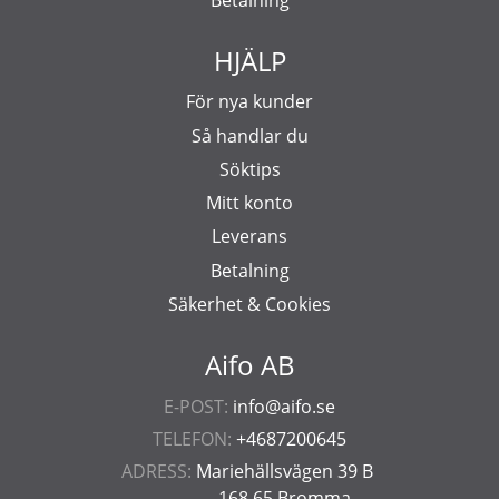
Betalning
HJÄLP
För nya kunder
Så handlar du
Söktips
Mitt konto
Leverans
Betalning
Säkerhet & Cookies
Aifo AB
E-POST:
info@aifo.se
TELEFON:
+4687200645
ADRESS:
Mariehällsvägen 39 B
168 65 Bromma