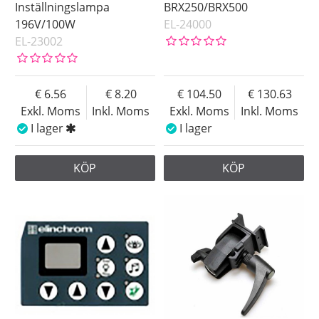
Inställningslampa
BRX250/BRX500
196V/100W
EL-24000
EL-23002
6.56
8.20
104.50
130.63
Exkl. Moms
Inkl. Moms
Exkl. Moms
Inkl. Moms
I lager
I lager
KÖP
KÖP