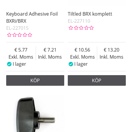
Keyboard Adhesive Foil
Tiltled BRX komplett
BXRi/BRX
EL-227110
EL-227015
5.77
7.21
10.56
13.20
Exkl. Moms
Inkl. Moms
Exkl. Moms
Inkl. Moms
I lager
I lager
KÖP
KÖP