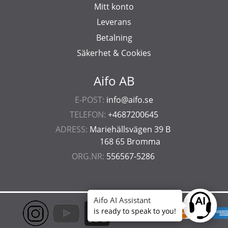
Mitt konto
Leverans
Betalning
Säkerhet & Cookies
Aifo AB
E-POST:
info@aifo.se
TELEFON:
+4687200645
ADRESS:
Mariehällsvägen 39 B
168 65 Bromma
ORG.NR:
556567-5286
Aifo AI Assistant
Ask anyt
is ready to speak to you!