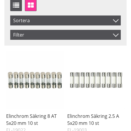
Sortera
Artikelkod
Filter
Benämning
Saldo
I lager
Inkl. Moms
Pris
Elinchrom Säkring 8 AT
Elinchrom Säkring 2.5 A
5x20 mm 10 st
5x20 mm 10 st
EL-19022
EL-19003