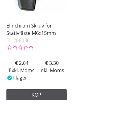
Elinchrom Skruv för
Stativfäste M6x15mm
EL-206036
2.64
3.30
Exkl. Moms
Inkl. Moms
I lager
KÖP