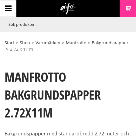
Start
>
Shop
>
Varumärken
>
Manfrotto
>
Bakgrundspapper
>
2.72 x 11 m
MANFROTTO
BAKGRUNDSPAPPER
2.72X11M
Bakgrundspapper med standardbredd 2,72 meter och