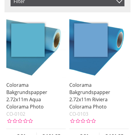
Filter
Benämning
Färg
Brand
Black
Colorama
Inkl. Moms
Blue
Manfrotto
Brown
Green
Green Screen
Grey
Lilac
Orange
Colorama
Colorama
Pink
Bakgrundspapper
Bakgrundspapper
2.72x11m Aqua
2.72x11m Riviera
Red
Colorama Photo
Colorama Photo
White
CO-0102
CO-0103
Yellow
Saldo