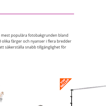
t stående när de inte kommer
pperskärnan kan bli böjd eller att
t kan bli vågigt. Vi erbjuder smarta
 kan förvara ditt bakgrundspapper.
 mest populära fotobakgrunden bland
0 olika färger och nyanser i flera bredder
att säkerställa snabb tillgänglighet för