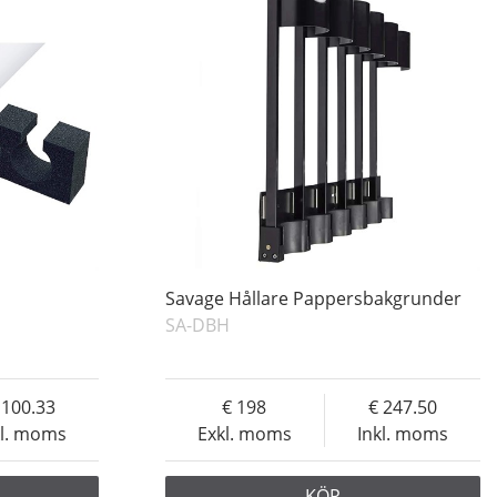
Savage Hållare Pappersbakgrunder
SA-DBH
100.33
198
247.50
kl. moms
Exkl. moms
Inkl. moms
KÖP