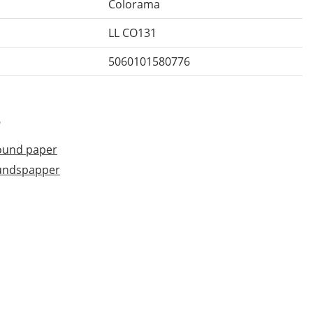
Colorama
LL CO131
5060101580776
r
ound paper
rundspapper