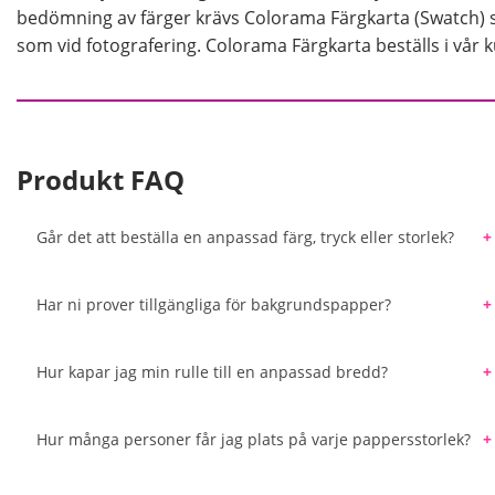
bedömning av färger krävs Colorama Färgkarta (Swatch) 
som vid fotografering. Colorama Färgkarta beställs i vår 
Produkt FAQ
Går det att beställa en anpassad färg, tryck eller storlek?
Varje färg av bakgrundspapper tillverkas i mycket stora 
beställa en specifik färg som inte återfinns i det bred
Har ni prover tillgängliga för bakgrundspapper?
Colorama och Manfrotto erbjuder. Med hjälp av en färgl
Vi erbjuder en färgkarta med alla pappersbakgrunder so
den bakgrundsfärg som bäst matchar det du söker.
du beställer den bästa färgen för ditt kommande projek
Hur kapar jag min rulle till en anpassad bredd?
Det är enkelt att kapa din pappersrulle med en såg och
geringslåda från järnaffärer kan du säkerställa ett jämn
Hur många personer får jag plats på varje pappersstorlek?
en elektrisk geringssåg.
Ungefärliga uppskattningar är 1,35 m: 1-2 personer br