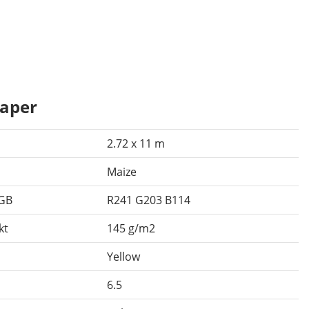
aper
2.72 x 11 m
Maize
RGB
R241 G203 B114
kt
145 g/m2
Yellow
6.5