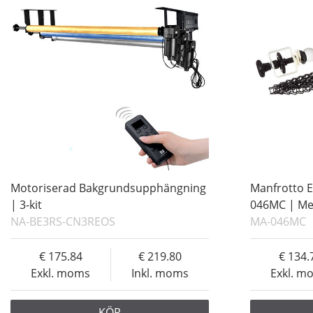
Motoriserad Bakgrundsupphängning
Manfrotto 
| 3-kit
046MC | Met
NA-BE3RS-CN3REOS
MA-046MC
175.84
219.80
134.
Exkl. moms
Inkl. moms
Exkl. m
KÖP