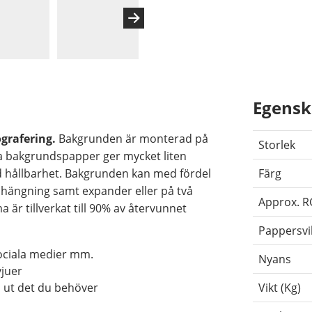
Egensk
grafering.
Bakgrunden är monterad på
Storlek
a bakgrundspapper ger mycket liten
 god hållbarhet. Bakgrunden kan med fördel
Färg
hängning samt expander eller på två
Approx. 
 är tillverkat till 90% av återvunnet
Pappersvi
sociala medier mm.
Nyans
vjuer
a ut det du behöver
Vikt (Kg)