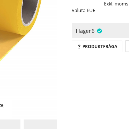
Exkl. moms
Valuta
EUR
I lager
6
PRODUKTFRÅGA
e,