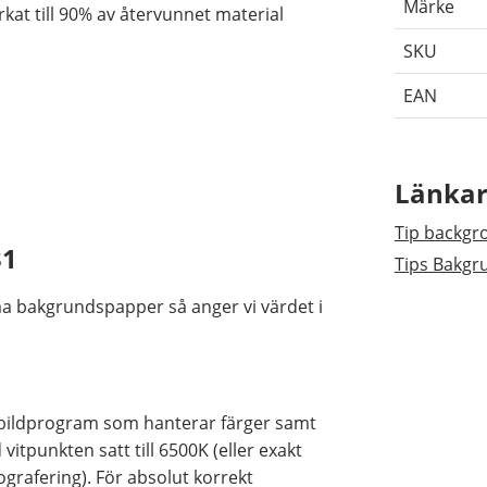
Märke
rkat till 90% av återvunnet material
SKU
EAN
Länka
Tip backgr
31
Tips Bakg
a bakgrundspapper så anger vi värdet i
r bildprogram som hanterar färger samt
itpunkten satt till 6500K (eller exakt
grafering). För absolut korrekt