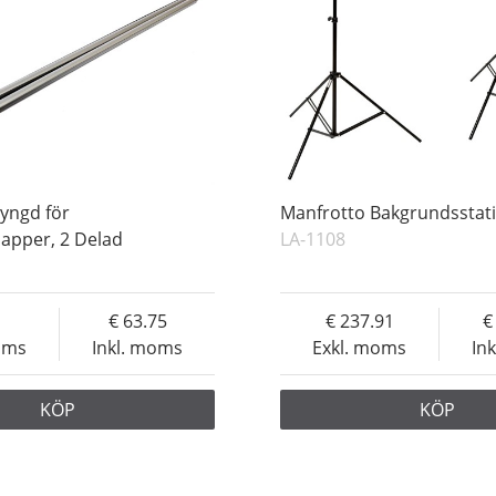
yngd för
Manfrotto Bakgrundsstat
apper, 2 Delad
LA-1108
63.75
237.91
oms
Inkl. moms
Exkl. moms
In
KÖP
KÖP