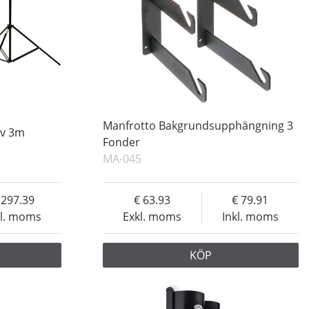
Manfrotto Bakgrundsupphängning 3
iv 3m
Fonder
MA-045
297.39
63.93
79.91
kl. moms
Exkl. moms
Inkl. moms
KÖP