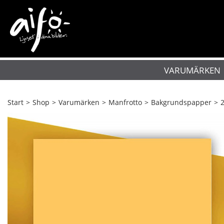
VARUMÄRKEN
Start
>
Shop
>
Varumärken
>
Manfrotto
>
Bakgrundspapper
>
2