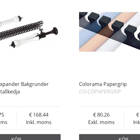
Expander Bakgrunder
Colorama Papergrip
allkedja
CO-COPAPERGRIP
75
168.44
80.26
oms
Inkl. moms
Exkl. moms
In
KÖP
KÖP