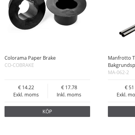
Colorama Paper Brake
Manfrotto T
CO-COBRAKE
Bakgrundsp
MA-062-2
14.22
17.78
51
Exkl. moms
Inkl. moms
Exkl. m
KÖP