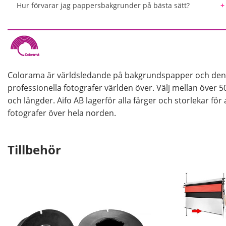
upp till 5-6 personer breda.
Hur förvarar jag pappersbakgrunder på bästa sätt?
Vi rekommenderar alltid att förvara bakgrundspappre
användas under längre tid. Detta för att undvika att pa
pappret kommer i kläm under förvaring vilket gör att de
förvaringslösningar så att du på enkelt och säkert sätt
Colorama är världsledande på bakgrundspapper och den
professionella fotografer världen över. Välj mellan över 5
och längder. Aifo AB lagerför alla färger och storlekar för 
fotografer över hela norden.
Tillbehör