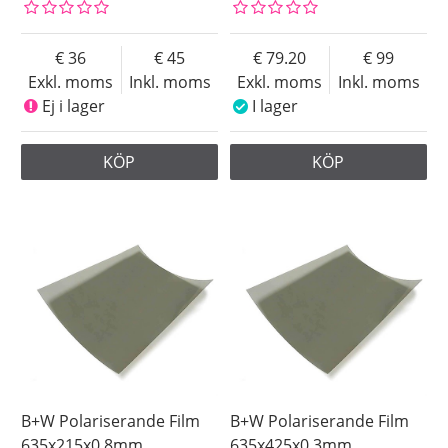
36
45
79.20
99
Exkl. moms
Inkl. moms
Exkl. moms
Inkl. moms
Ej i lager
I lager
KÖP
KÖP
B+W Polariserande Film
B+W Polariserande Film
635x215x0.8mm
635x425x0.3mm