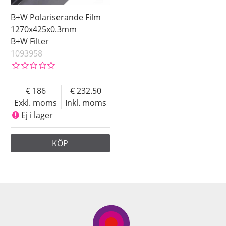
B+W Polariserande Film
1270x425x0.3mm
B+W Filter
1093958
186
232.50
Exkl. moms
Inkl. moms
Ej i lager
KÖP