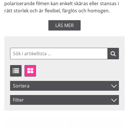
polariserande filmen kan enkelt skäras eller stansas i
rätt storlek och är flexibel, färglös och homogen.
LÄS MER
Sortera
Artikelkod
Filter
Inkl. Moms
Saldo
I lager
Benämning
Ej i lager