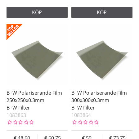
KÖP
KÖP
B+W Polariserande Film
B+W Polariserande Film
250x250x0.3mm
300x300x0.3mm
B+W Filter
B+W Filter
1083863
1083864
48.60
60.75
59
73.75