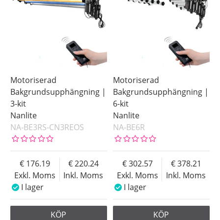
Motoriserad
Motoriserad
Bakgrundsupphängning |
Bakgrundsupphängning |
3-kit
6-kit
Nanlite
Nanlite
NA-BE3RS-CN3REOS
NA-BE6R
176.19
220.24
302.57
378.21
Exkl. Moms
Inkl. Moms
Exkl. Moms
Inkl. Moms
I lager
I lager
KÖP
KÖP