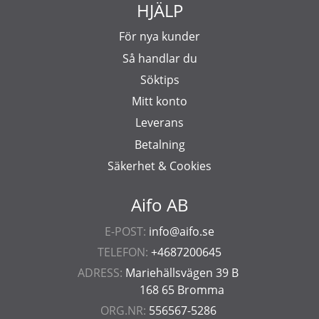
HJÄLP
För nya kunder
Så handlar du
Söktips
Mitt konto
Leverans
Betalning
Säkerhet & Cookies
Aifo AB
E-POST:
info@aifo.se
TELEFON:
+4687200645
ADRESS:
Mariehällsvägen 39 B
168 65 Bromma
ORG.NR:
556567-5286