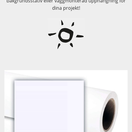
bakgrundsstativ eller väggmonterad upphängning för
dina projekt!