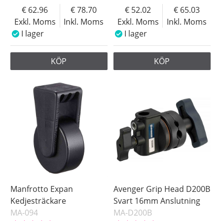
62.96
78.70
52.02
65.03
Exkl. Moms
Inkl. Moms
Exkl. Moms
Inkl. Moms
I lager
I lager
KÖP
KÖP
Manfrotto Expan
Avenger Grip Head D200B
Kedjesträckare
Svart 16mm Anslutning
MA-094
MA-D200B