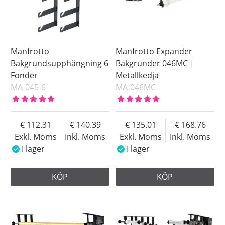
Manfrotto
Manfrotto Expander
Bakgrundsupphängning 6
Bakgrunder 046MC |
Fonder
Metallkedja
MA-045-6
MA-046MC
112.31
140.39
135.01
168.76
Exkl. Moms
Inkl. Moms
Exkl. Moms
Inkl. Moms
I lager
I lager
KÖP
KÖP