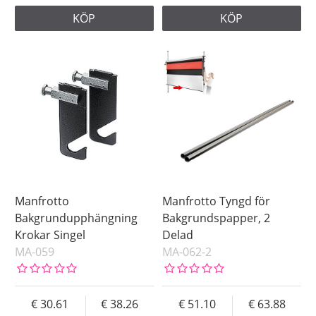
KÖP
KÖP
Manfrotto
Manfrotto Tyngd för
Bakgrundupphängning
Bakgrundspapper, 2
Krokar Singel
Delad
MA-059
MA-062-2
30.61
38.26
51.10
63.88