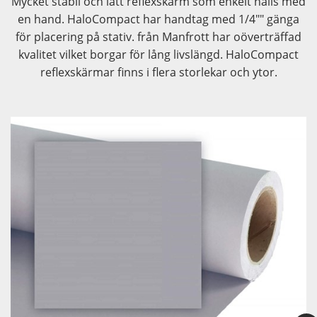
Mycket stabil och lätt reflexskärm som enkelt hålls med
en hand. HaloCompact har handtag med 1/4"" gänga
för placering på stativ. från Manfrott har oöverträffad
kvalitet vilket borgar för lång livslängd. HaloCompact
reflexskärmar finns i flera storlekar och ytor.