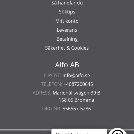
Så handlar du
Söktips
Mitt konto
Leverans
Betalning
Säkerhet & Cookies
Aifo AB
E-POST:
info@aifo.se
TELEFON:
+4687200645
ADRESS:
Mariehällsvägen 39 B
168 65 Bromma
ORG.NR:
556567-5286