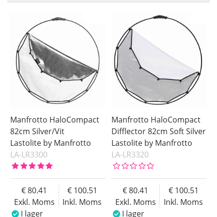
Storlek
Färg
82 cm
Silver
Inkl. Moms
98 cm
Silver/Vit
Soft Silver
Vit
Saldo
I lager
Ej i lager
Pris
Manfrotto HaloCompact
Manfrotto HaloCompact
82cm Silver/Vit
Difflector 82cm Soft Silver
Lastolite by Manfrotto
Lastolite by Manfrotto
LA-LR3300
LA-LR3320
80.41
100.51
80.41
100.51
Exkl. Moms
Inkl. Moms
Exkl. Moms
Inkl. Moms
I lager
I lager