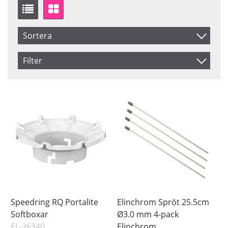
Sortera
Artikelkod
Filter
Benämning
Saldo
I lager
Inkl. Moms
Pris
Speedring RQ Portalite
Elinchrom Spröt 25.5cm
Softboxar
Ø3.0 mm 4-pack
EL-26340
Elinchrom