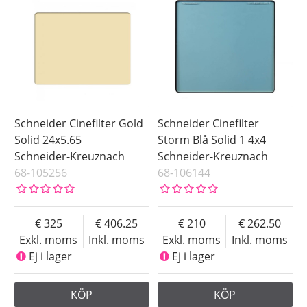
Storlek
4x4
Pris
Schneider Cinefilter Gold
Schneider Cinefilter
Solid 24x5.65
Storm Blå Solid 1 4x4
Schneider-Kreuznach
Schneider-Kreuznach
68-105256
68-106144
325
406.25
210
262.50
Exkl. moms
Inkl. moms
Exkl. moms
Inkl. moms
Ej i lager
Ej i lager
KÖP
KÖP