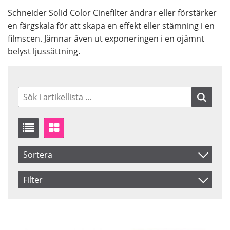
Schneider Solid Color Cinefilter ändrar eller förstärker
en färgskala för att skapa en effekt eller stämning i en
filmscen. Jämnar även ut exponeringen i en ojämnt
belyst ljussättning.
Sortera
Artikelkod
Filter
Inkl. Moms
Size
Saldo
4x5.65
Ej i lager
Benämning
6.6x6.6