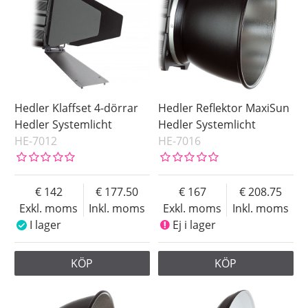
Hedler Klaffset 4-dörrar
Hedler Reflektor MaxiSun
Hedler Systemlicht
Hedler Systemlicht
HE-7012
HE-7016
142
177.50
167
208.75
Exkl. moms
Inkl. moms
Exkl. moms
Inkl. moms
I lager
Ej i lager
KÖP
KÖP