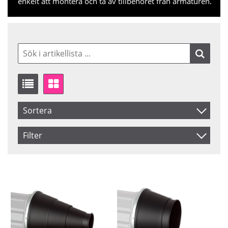
enkelt att montera och ta av tillbehöret från armaturen.
Sortera
Artikelkod
Filter
Inkl. Moms
Saldo
I lager
Benämning
Ej i lager
Pris