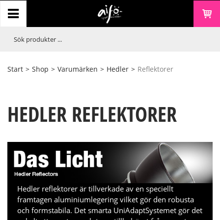
Start
>
Shop
>
Varumärken
>
Hedler
>
Reflektorer
HEDLER REFLEKTORER
Hedler reflektorer är tillverkade av en speciellt
framtagen aluminiumlegering vilket gör den robusta
och formstabila. Det smarta UniAdaptSystemet gör det