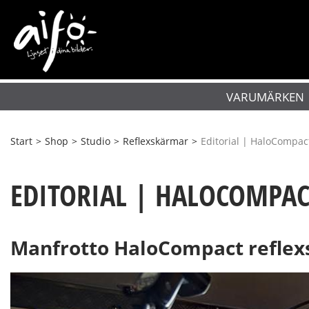
VARUMÄRKEN
Start
>
Shop
>
Studio
>
Reflexskärmar
>
Editorial | HaloCompac
EDITORIAL | HALOCOMPA
Manfrotto HaloCompact refle