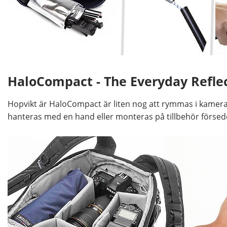
HaloCompact - The Everyday Refle
Hopvikt är HaloCompact är liten nog att rymmas i kamerav
hanteras med en hand eller monteras på tillbehör försed