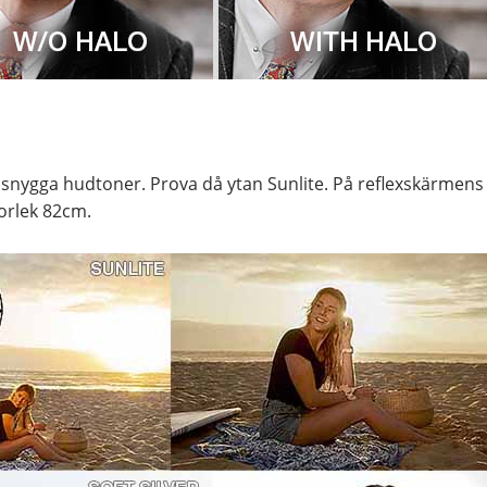
e snygga hudtoner. Prova då ytan Sunlite. På reflexskärmens a
torlek 82cm.