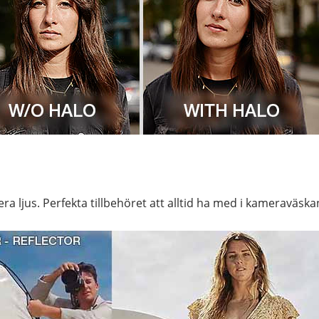
era ljus. Perfekta tillbehöret att alltid ha med i kameraväsk