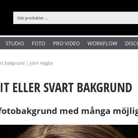
STUDIO
FOTO
PRO VIDEO
WORKFLOW
DISC
vart bakgrund | John Hagby
IT ELLER SVART BAKGRUND
t fotobakgrund med många möjli