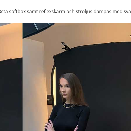
Octa softbox samt reflexskärm och ströljus dämpas med sva