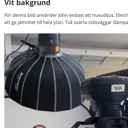
Vit bakgrund
För denna bild använder John endast ett huvudljus, Elin
att ge jämnhet till hela ytan. Två svarta sidoväggar dämpa