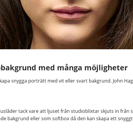
otobakgrund med många möjligheter
skapa snygga porträtt med vit eller svart bakgrund. John Hag
låder tack vare att ljuset från studioblixtar skjuts in från
nde bakgrund eller som softbox då den kan skapa ett snyggt 