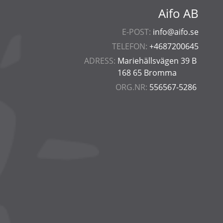
Aifo AB
E-POST:
info@aifo.se
TELEFON:
+4687200645
ADRESS:
Mariehällsvägen 39 B
168 65 Bromma
ORG.NR:
556567-5286