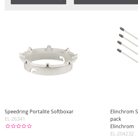
Saldo
Artikelkod
I lager
Benämning
Pris
Inkl. Moms
Speedring Portalite Softboxar
Elinchrom 
EL-26341
pack
Elinchrom
EL-204232