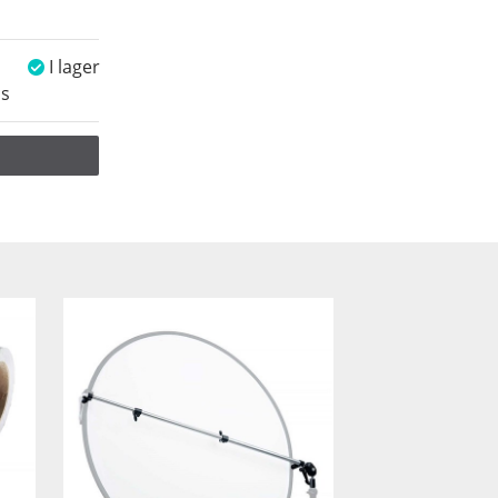
I lager
ms