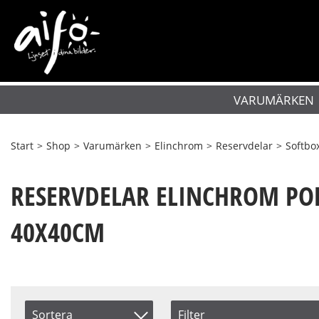
VARUMÄRKEN
Start
>
Shop
>
Varumärken
>
Elinchrom
>
Reservdelar
>
Softbo
RESERVDELAR ELINCHROM POR
40X40CM
Sortera
Filter