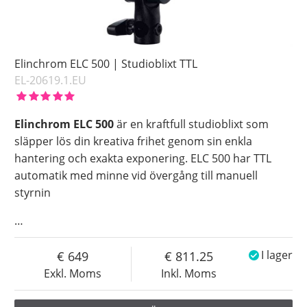
Elinchrom ELC 500 | Studioblixt TTL
EL-20619.1.EU
Elinchrom ELC 500
är en kraftfull studioblixt som
släpper lös din kreativa frihet genom sin enkla
hantering och exakta exponering. ELC 500 har TTL
automatik med minne vid övergång till manuell
styrnin
…
649
811.25
I lager
Exkl. Moms
Inkl. Moms