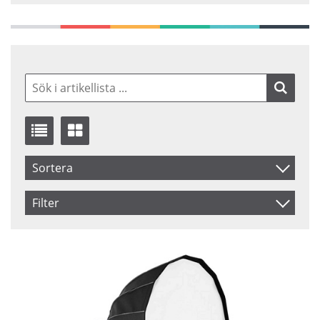
Sortera
Benämning
Filter
Inkl. Moms
Saldo
I lager
Pris