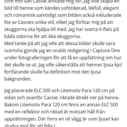
som min vän Cassie anlitade mig för. Jag ville skapa en
bild till henne som kändes sofistikerad, lekfull, elegant
och romantisk samtidigt som bilden också inkluderade
lite av Cassies unika stil, vilket jag förlitar mig på att
skuggorna ska hjälpa till med. Jag har svarta V-flats på
båda sidorna för att öka skuggorna.
Med tanke på att jag ville att dessa bilder skulle vara
svartvita gjorde jag en snabb redigering i Capture One
under fotograferingen för att få en uppfattning om hur
det skulle se ut. Jag ville säkerställa att hennes ljusa kjol
fortfarande skulle ha definition mot den ljusa
bakgrunden.
Jag placerade ELC 500 och Litemotiv Para 120 cm på
sidan och ovanför Cassie, riktade direkt ner på henne.
Bakom Litemotiv Para 120 cm finns en annan ELC 500
med en reflektor och riktad åt motsatt håll från
uppsättningen. Där finns en vit vägg är som ljuset kan
studsa mot för att fylla i.