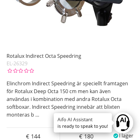
Rotalux Indirect Octa Speedring
EL-26329
Elinchrom Indirect Speedring är speciellt framtagen
för Rotalux Deep Octa 150 cm men kan även
användas i kombination med andra Rotalux Octa
softboxar. Indirect Speedring innebär att blixten
monteras b
…
Aifo AI Assistant
Ask anyt
is ready to speak to you!
144
180
I lager