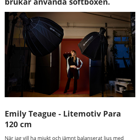
brukar använda softboxen.
Emily Teague - Litemotiv Para
120 cm
När jag vill ha mjukt och jämnt balanserat ljus med