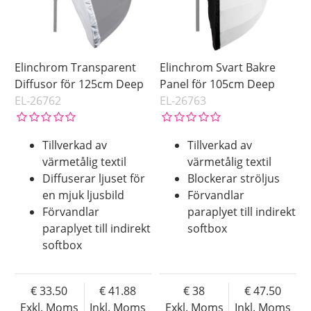
Elinchrom Transparent
Elinchrom Svart Bakre
Diffusor för 125cm Deep
Panel för 105cm Deep
EL-26762
EL-26763
Tillverkad av
Tillverkad av
värmetålig textil
värmetålig textil
Diffuserar ljuset för
Blockerar ströljus
en mjuk ljusbild
Förvandlar
Förvandlar
paraplyet till indirekt
paraplyet till indirekt
softbox
softbox
33.50
41.88
38
47.50
Exkl. Moms
Inkl. Moms
Exkl. Moms
Inkl. Moms