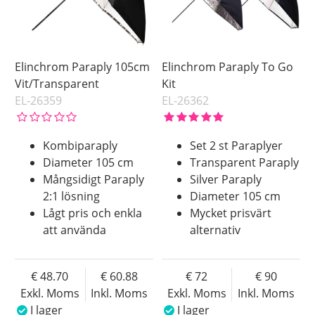
Elinchrom Paraply 105cm
Elinchrom Paraply To Go
Vit/Transparent
Kit
EL-26359
EL-26362
Kombiparaply
Set 2 st Paraplyer
Diameter 105 cm
Transparent Paraply
Mångsidigt Paraply
Silver Paraply
2:1 lösning
Diameter 105 cm
Lågt pris och enkla
Mycket prisvärt
att använda
alternativ
48.70
60.88
72
90
Exkl. Moms
Inkl. Moms
Exkl. Moms
Inkl. Moms
I lager
I lager