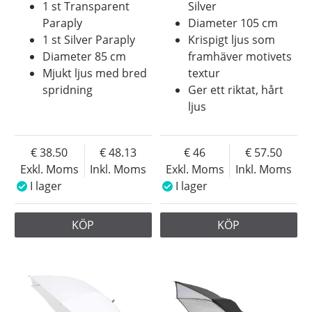
1 st Transparent
Silver
Paraply
Diameter 105 cm
1 st Silver Paraply
Krispigt ljus som
Diameter 85 cm
framhäver motivets
Mjukt ljus med bred
textur
spridning
Ger ett riktat, hårt
ljus
38.50
48.13
46
57.50
Exkl. Moms
Inkl. Moms
Exkl. Moms
Inkl. Moms
I lager
I lager
KÖP
KÖP