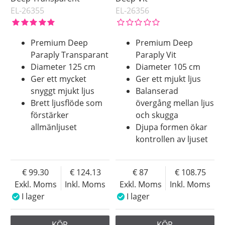
EL-26355
EL-26356
Premium Deep
Premium Deep
Paraply Transparant
Paraply Vit
Diameter 125 cm
Diameter 105 cm
Ger ett mycket
Ger ett mjukt ljus
snyggt mjukt ljus
Balanserad
Brett ljusflöde som
övergång mellan ljus
förstärker
och skugga
allmänljuset
Djupa formen ökar
kontrollen av ljuset
99.30
124.13
87
108.75
Exkl. Moms
Inkl. Moms
Exkl. Moms
Inkl. Moms
I lager
I lager
KÖP
KÖP