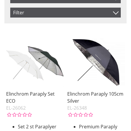
Artikelkod
Filter
Benämning
Color
Size
Black
85 cm
Inkl. Moms
Silver
105 cm
Transparent
125 cm
White
Saldo
Brand
I lager
Elinchrom
Pris
Elinchrom Paraply Set
Elinchrom Paraply 105cm
ECO
Silver
EL-26062
EL-26348
Set 2 st Paraplyer
Premium Paraply