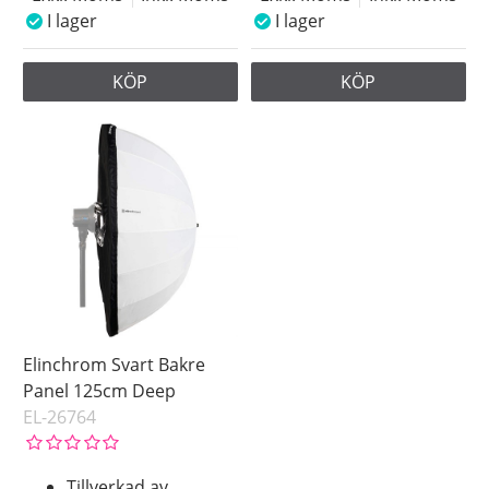
I lager
I lager
KÖP
KÖP
Elinchrom Svart Bakre
Panel 125cm Deep
EL-26764
Tillverkad av