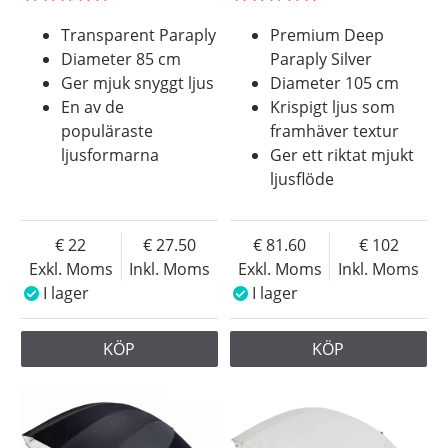
Transparent Paraply
Premium Deep
Diameter 85 cm
Paraply Silver
Ger mjuk snyggt ljus
Diameter 105 cm
En av de
Krispigt ljus som
populäraste
framhäver textur
ljusformarna
Ger ett riktat mjukt
ljusflöde
22
27.50
81.60
102
Exkl. Moms
Inkl. Moms
Exkl. Moms
Inkl. Moms
I lager
I lager
KÖP
KÖP