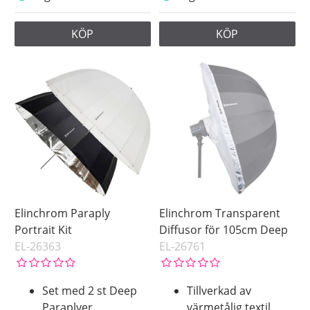
KÖP
KÖP
Elinchrom Paraply
Elinchrom Transparent
Portrait Kit
Diffusor för 105cm Deep
EL-26363
EL-26761
Set med 2 st Deep
Tillverkad av
Paraplyer
värmetålig textil