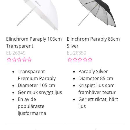
Elinchrom Paraply 105cm
Elinchrom Paraply 85cm
Transparent
Silver
EL-26349
EL-26350
Transparent
Paraply Silver
Premium Paraply
Diameter 85 cm
Diameter 105 cm
Krispigt ljus som
Ger mjuk snyggt ljus
framhäver textur
En av de
Ger ett riktat, hårt
populäraste
ljus
ljusformarna