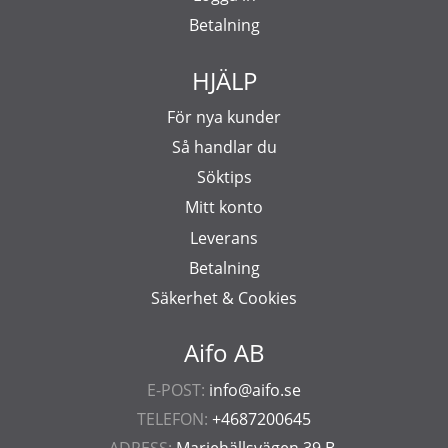
Betalning
HJÄLP
För nya kunder
Så handlar du
Söktips
Mitt konto
Leverans
Betalning
Säkerhet & Cookies
Aifo AB
E-POST:
info@aifo.se
TELEFON:
+4687200645
ADRESS:
Mariehällsvägen 39 B