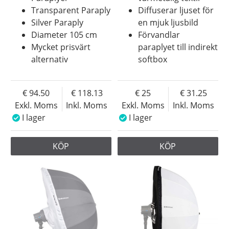
Transparent Paraply
Diffuserar ljuset för
Silver Paraply
en mjuk ljusbild
Diameter 105 cm
Förvandlar
Mycket prisvärt
paraplyet till indirekt
alternativ
softbox
94.50
118.13
25
31.25
Exkl. Moms
Inkl. Moms
Exkl. Moms
Inkl. Moms
I lager
I lager
KÖP
KÖP