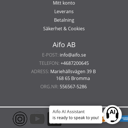
Mitt konto
Leverans
Betalning
Säkerhet & Cookies
Aifo AB
E-POST:
info@aifo.se
TELEFON:
+4687200645
ADRESS:
Mariehällsvägen 39 B
168 65 Bromma
ORG.NR:
556567-5286
Aifo AI Assistant
Ask anyt
is ready to speak to you!