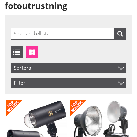
fotoutrustning
Sortera
Artikelkod
Filter
Benämning
Saldo
I lager
Inkl. Moms
Beställd
Pris