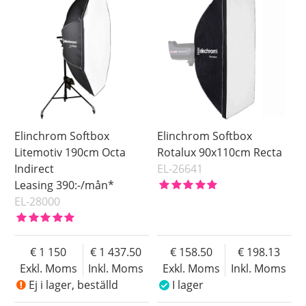
Elinchrom Softbox
Elinchrom Softbox
Litemotiv 190cm Octa
Rotalux 90x110cm Recta
Indirect
EL-26641
Leasing 390:-/mån*
EL-28000
1 150
1 437.50
158.50
198.13
Exkl. Moms
Inkl. Moms
Exkl. Moms
Inkl. Moms
Ej i lager, beställd
I lager