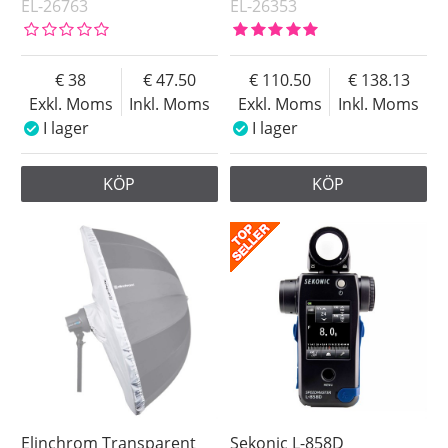
EL-26763
EL-26353
38
47.50
110.50
138.13
Exkl. Moms
Inkl. Moms
Exkl. Moms
Inkl. Moms
I lager
I lager
KÖP
KÖP
Elinchrom Transparent
Sekonic L-858D