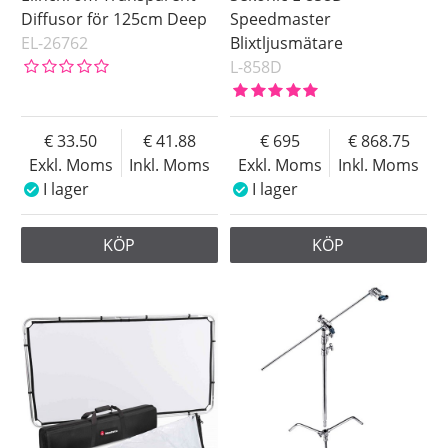
Diffusor för 125cm Deep
Speedmaster
EL-26762
Blixtljusmätare
L-858D
33.50
41.88
695
868.75
Exkl. Moms
Inkl. Moms
Exkl. Moms
Inkl. Moms
I lager
I lager
KÖP
KÖP