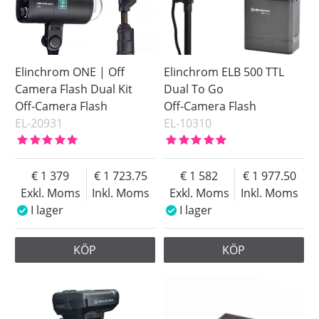
Elinchrom ONE | Off
Elinchrom ELB 500 TTL
Camera Flash Dual Kit
Dual To Go
Off-Camera Flash
Off-Camera Flash
EL-20931
EL-10310
1 379
1 723.75
1 582
1 977.50
Exkl. Moms
Inkl. Moms
Exkl. Moms
Inkl. Moms
I lager
I lager
KÖP
KÖP