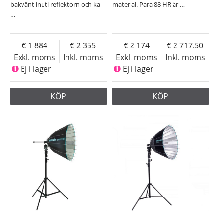
bakvänt inuti reflektorn och ka
material. Para 88 HR är
…
…
1 884
2 355
2 174
2 717.50
Exkl. moms
Inkl. moms
Exkl. moms
Inkl. moms
Ej i lager
Ej i lager
KÖP
KÖP