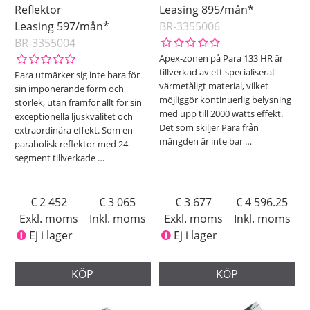
Reflektor
Leasing 895/mån*
Leasing 597/mån*
BR-3355006
BR-3355004
Apex-zonen på Para 133 HR är
tillverkad av ett specialiserat
Para utmärker sig inte bara för
värmetåligt material, vilket
sin imponerande form och
möjliggör kontinuerlig belysning
storlek, utan framför allt för sin
med upp till 2000 watts effekt.
exceptionella ljuskvalitet och
Det som skiljer Para från
extraordinära effekt. Som en
mängden är inte bar
…
parabolisk reflektor med 24
segment tillverkade
…
2 452
3 065
3 677
4 596.25
Exkl. moms
Inkl. moms
Exkl. moms
Inkl. moms
Ej i lager
Ej i lager
KÖP
KÖP