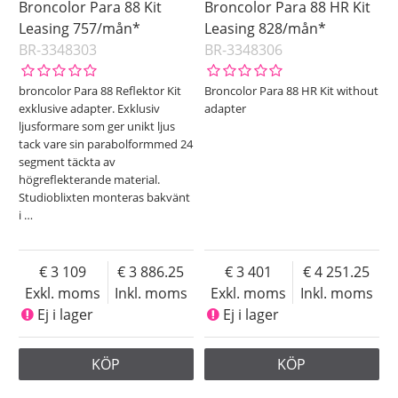
Broncolor Para 88 Kit
Broncolor Para 88 HR Kit
Leasing 757/mån*
Leasing 828/mån*
BR-3348303
BR-3348306
broncolor Para 88 Reflektor Kit
Broncolor Para 88 HR Kit without
exklusive adapter. Exklusiv
adapter
ljusformare som ger unikt ljus
tack vare sin parabolformmed 24
segment täckta av
högreflekterande material.
Studioblixten monteras bakvänt
i
…
3 109
3 886.25
3 401
4 251.25
Exkl. moms
Inkl. moms
Exkl. moms
Inkl. moms
Ej i lager
Ej i lager
KÖP
KÖP