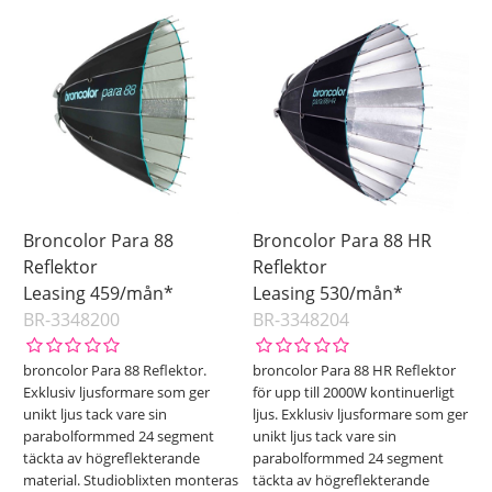
Ej i lager
Benämning
Pris
Broncolor Para 88
Broncolor Para 88 HR
Reflektor
Reflektor
Leasing 459/mån*
Leasing 530/mån*
BR-3348200
BR-3348204
broncolor Para 88 Reflektor.
broncolor Para 88 HR Reflektor
Exklusiv ljusformare som ger
för upp till 2000W kontinuerligt
unikt ljus tack vare sin
ljus. Exklusiv ljusformare som ger
parabolformmed 24 segment
unikt ljus tack vare sin
täckta av högreflekterande
parabolformmed 24 segment
material. Studioblixten monteras
täckta av högreflekterande