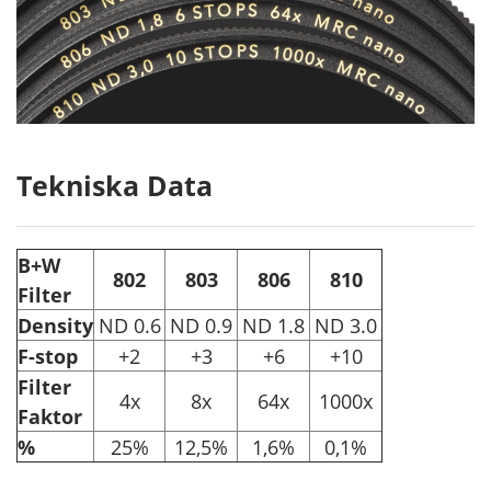
Tekniska Data
B+W
802
803
806
810
Filter
Density
ND 0.6
ND 0.9
ND 1.8
ND 3.0
F-stop
+2
+3
+6
+10
Filter
4x
8x
64x
1000x
Faktor
%
25%
12,5%
1,6%
0,1%