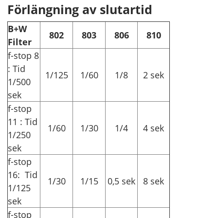
Förlängning av slutartid
B+W
802
803
806
810
Filter
f-stop 8
: Tid
1/125
1/60
1/8
2 sek
1/500
sek
f-stop
11 : Tid
1/60
1/30
1/4
4 sek
1/250
sek
f-stop
16: Tid
1/30
1/15
0,5 sek
8 sek
1/125
sek
f-stop