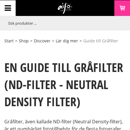
Start
>
Shop
>
Discover
>
Lär dig mer
>
Guide till Gråfilter
EN GUIDE TILL GRÅFILTER
(ND-FILTER - NEUTRAL
DENSITY FILTER)
Gråfilter, även kallade ND-filter (Neutral Density-filter),
är ett oumbärligt fototillbehör för de flesta fotografer.