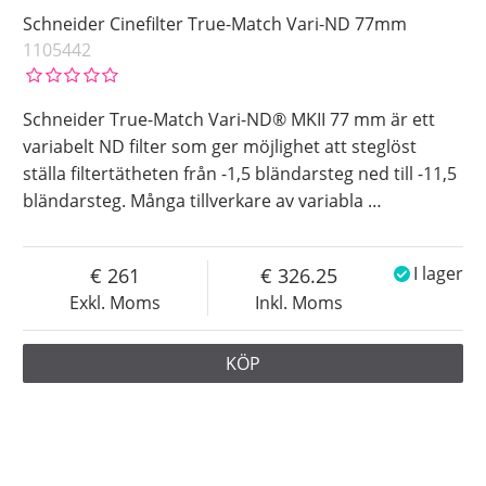
Schneider Cinefilter True-Match Vari-ND 77mm
1105442
Schneider True-Match Vari-ND® MKII 77 mm är ett
variabelt ND filter som ger möjlighet att steglöst
ställa filtertätheten från -1,5 bländarsteg ned till -11,5
bländarsteg. Många tillverkare av variabla
…
261
326.25
I lager
Exkl. Moms
Inkl. Moms
KÖP