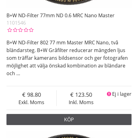
B+W ND-Filter 77mm ND 0.6 MRC Nano Master
1101546
B+W ND-Filter 802 77 mm Master MRC Nano, två
bländarsteg. B+W Gråfilter reducerar mängden ljus
som träffar kamerans bildsensor och ger fotografen
möjlighet att välja önskad kombination av bländare
och
…
98.80
123.50
Ej i lager
Exkl. Moms
Inkl. Moms
KÖP