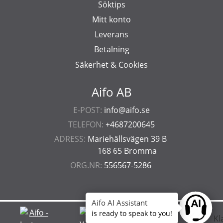
Söktips
Mitt konto
Leverans
Betalning
Säkerhet & Cookies
Aifo AB
E-POST:
info@aifo.se
TELEFON:
+4687200645
ADRESS:
Mariehällsvägen 39 B
168 65 Bromma
ORG.NR:
556567-5286
Aifo AI Assistant
Ask anyt
is ready to speak to you!