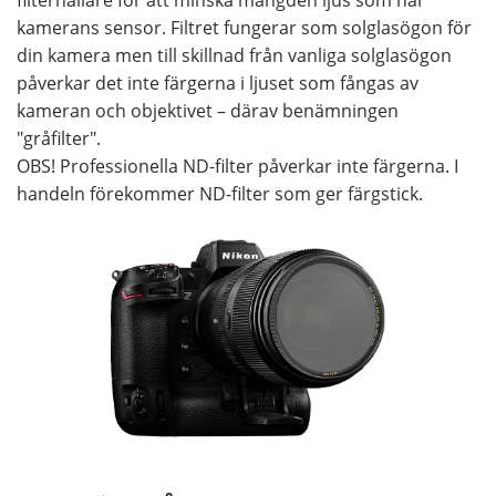
filterhållare för att minska mängden ljus som når
kamerans sensor. Filtret fungerar som solglasögon för
din kamera men till skillnad från vanliga solglasögon
påverkar det inte färgerna i ljuset som fångas av
kameran och objektivet – därav benämningen
"gråfilter".
OBS! Professionella ND-filter påverkar inte färgerna. I
handeln förekommer ND-filter som ger färgstick.