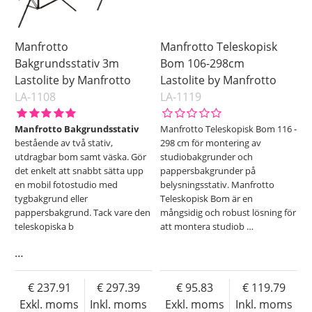
Manfrotto
Manfrotto Teleskopisk
Bakgrundsstativ 3m
Bom 106-298cm
Lastolite by Manfrotto
Lastolite by Manfrotto
LA-1108
LA-1119
Manfrotto Bakgrundsstativ
Manfrotto Teleskopisk Bom 116 -
bestående av två stativ,
298 cm för montering av
utdragbar bom samt väska. Gör
studiobakgrunder och
det enkelt att snabbt sätta upp
pappersbakgrunder på
en mobil fotostudio med
belysningsstativ. Manfrotto
tygbakgrund eller
Teleskopisk Bom är en
pappersbakgrund. Tack vare den
mångsidig och robust lösning för
teleskopiska b
att montera studiob
…
…
237.91
297.39
95.83
119.79
Exkl. moms
Inkl. moms
Exkl. moms
Inkl. moms