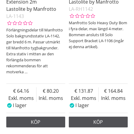
Extension 2m
Lastolite by Manfrotto
Lastolite by Manfrotto
LA-RH1142
LA-1143
Manfrotto Solo Heavy Duty Bom
i fyra delar, max längd 4 meter.
Förlängningsdelar till Manfrotto
Bommen ansluts till Solo
Solo bakgrundsstativ LA-1142,
Support Bracket LA-1106 (ingår
ger bredd 6 m. Passar utmärkt
ej denna artikel).
till Manfrotto tygbakgrunder.
Extra stativ i mitten av den
förlängda bommen
rekommenderas för att
motverka
…
64.16
80.20
131.87
164.84
Exkl. moms
Inkl. moms
Exkl. moms
Inkl. moms
I lager
I lager
KÖP
KÖP