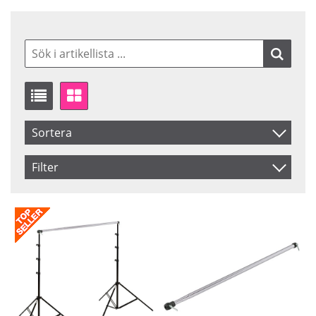
Sortera
Artikelkod
Filter
Inkl. Moms
Saldo
I lager
Benämning
Beställd
Ej i lager
Pris