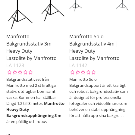
Manfrotto
Manfrotto Solo
Bakgrundsstativ 3m
Bakgrundsstativ 4m |
Heavy Duty
Heavy Duty
Lastolite by Manfrotto
Lastolite by Manfrotto
LA-1128
LA-1142
Bakgrundsstativset från
Manfrotto Solo
Manfrotto med 2 st kraftiga
Bakgrundsupport är ett kraftigt
stativ, utdragbar bom samt
och robust bakgrundsstativ som
väska. Bommen har ställbar
är designat för professionella
längd 1,2 till 3 meter.
Manfrotto
fotografer och videofilmare som
Heavy Duty
behöver en stabil upphängning
Bakgrundsupphängning 3 m
för att hålla upp sina bakgru
…
är en pålitlig och robus
…