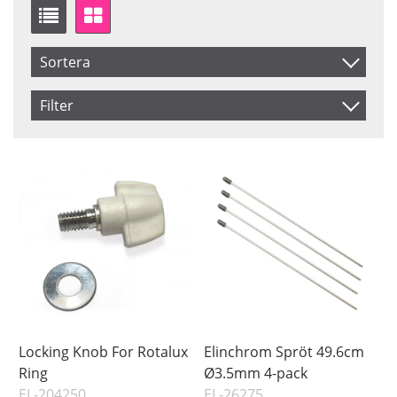
Sortera
Artikelkod
Filter
Benämning
Saldo
I lager
Inkl. Moms
Pris
Locking Knob For Rotalux
Elinchrom Spröt 49.6cm
Ring
Ø3.5mm 4-pack
EL-204250
EL-26275