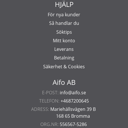
HJÄLP
För nya kunder
Så handlar du
Söktips
Mitt konto
Leverans
Betalning
Säkerhet & Cookies
Aifo AB
E-POST:
info@aifo.se
TELEFON:
+4687200645
ADRESS:
Mariehällsvägen 39 B
168 65 Bromma
ORG.NR:
556567-5286