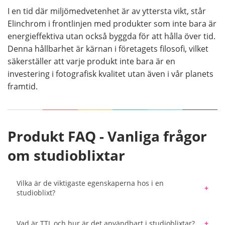
I en tid där miljömedvetenhet är av yttersta vikt, står
Elinchrom i frontlinjen med produkter som inte bara är
energieffektiva utan också byggda för att hålla över tid.
Denna hållbarhet är kärnan i företagets filosofi, vilket
säkerställer att varje produkt inte bara är en
investering i fotografisk kvalitet utan även i vår planets
framtid.
Produkt FAQ - Vanliga frågor
om studioblixtar
Vilka är de viktigaste egenskaperna hos i en
studioblixt?
Effekt (mätt i wattsekunder eller joule) som indikerar ljusintensiteten.
Återladdningstid, vilket är tiden det tar för blixten att vara redo att avfyra igen.
Brinntiden, som påverkar hur väl rörelse kan frysas.
Konsekvent färgtemperatur.
Inställningsljus, ett kontinuerligt ljus som hjälper till att förhandsgranska effekten av blixten.
Användargränssnitt och kontrollalternativ
Vad är TTL och hur är det användbart i studioblixtar?