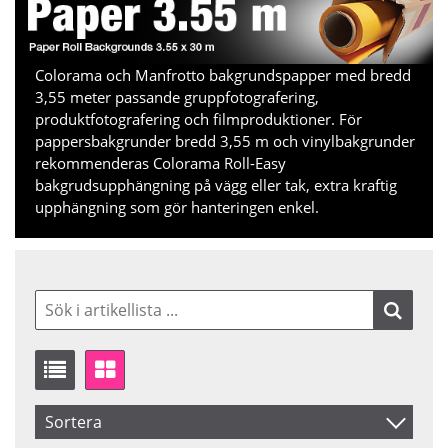
Colorama och Manfrotto bakgrundspapper med bredd
3,55 meter passande gruppfotografering,
produktfotografering och filmproduktioner. För
pappersbakgrunder bredd 3,55 m och vinylbakgrunder
rekommenderas Colorama Roll-Easy
bakgrudsupphängning på vägg eller tak, extra kraftig
upphängning som gör hanteringen enkel.
Sortera