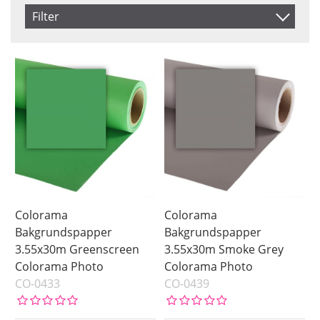
Artikelkod
Filter
Benämning
Färg
Infofält 8
Black
Colorama
Inkl. Moms
Green
Manfrotto
Green Screen
Grey
White
Saldo
I lager
Pris
Colorama
Colorama
Bakgrundspapper
Bakgrundspapper
3.55x30m Greenscreen
3.55x30m Smoke Grey
Colorama Photo
Colorama Photo
CO-0433
CO-0439