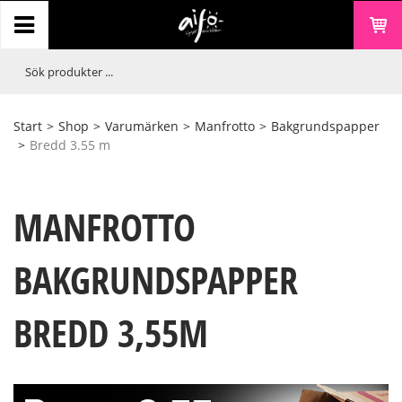
Start
>
Shop
>
Varumärken
>
Manfrotto
>
Bakgrundspapper
>
Bredd 3.55 m
MANFROTTO
BAKGRUNDSPAPPER
BREDD 3,55M