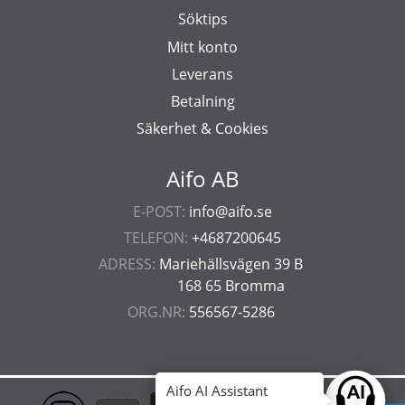
Söktips
Mitt konto
Leverans
Betalning
Säkerhet & Cookies
Aifo AB
E-POST:
info@aifo.se
TELEFON:
+4687200645
ADRESS:
Mariehällsvägen 39 B
168 65 Bromma
ORG.NR:
556567-5286
Aifo AI Assistant
Ask anyt