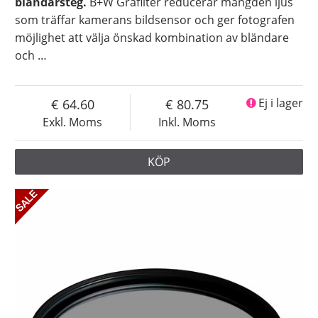
bländarsteg.
B+W Gråfilter reducerar mängden ljus
som träffar kamerans bildsensor och ger fotografen
möjlighet att välja önskad kombination av bländare
och
…
64.60
80.75
Ej i lager
Exkl. Moms
Inkl. Moms
KÖP