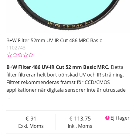
B+W Filter 52mm UV-IR Cut 486 MRC Basic
1102743
B+W Filter 486 UV-IR Cut 52 mm Basic MRC.
Detta
filter filtrerar helt bort oönskad UV och IR strålning.
Filtret rekommenderas främst för CCD/CMOS
applikationer när digitala sensorer inte är utrustade
…
91
113.75
Ej i lager
Exkl. Moms
Inkl. Moms