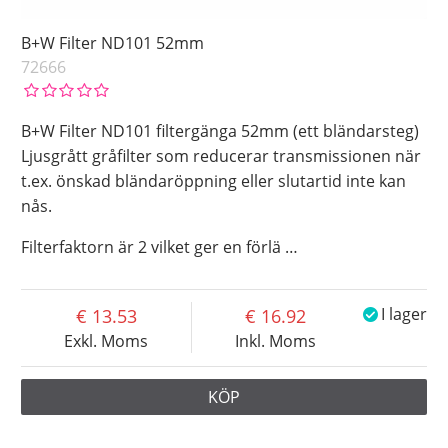
B+W Filter ND101 52mm
72666
B+W Filter ND101 filtergänga 52mm (ett bländarsteg)
Ljusgrått gråfilter som reducerar transmissionen när
t.ex. önskad bländaröppning eller slutartid inte kan
nås.
Filterfaktorn är 2 vilket ger en förlä
…
13.53
16.92
I lager
Exkl. Moms
Inkl. Moms
KÖP