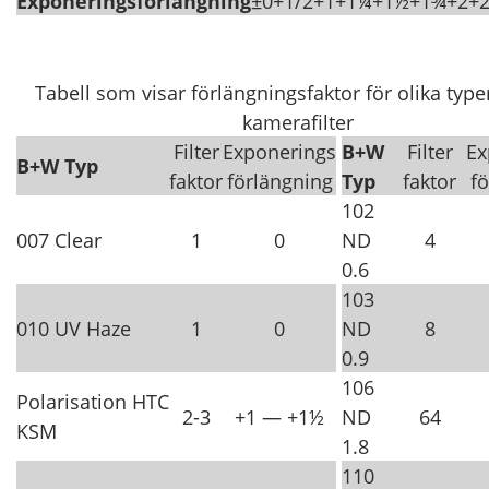
Exponeringsförlängning
±0
+1/2
+1
+1¼
+1½
+1¾
+2
+
Tabell som visar förlängningsfaktor för olika typ
kamerafilter
Filter
Exponerings
B+W
Filter
Ex
B+W Typ
faktor
förlängning
Typ
faktor
f
102
007 Clear
1
0
ND
4
0.6
103
010 UV Haze
1
0
ND
8
0.9
106
Polarisation HTC
2-3
+1 — +1½
ND
64
KSM
1.8
110