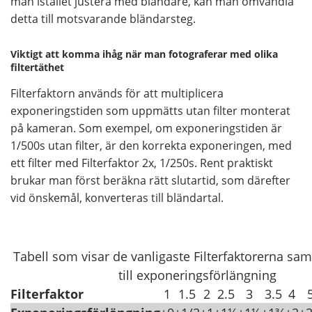
man istället justera med bländare, kan man omvandla
detta till motsvarande bländarsteg.
Viktigt att komma ihåg när man fotograferar med olika
filtertäthet
Filterfaktorn används för att multiplicera
exponeringstiden som uppmätts utan filter monterat
på kameran. Som exempel, om exponeringstiden är
1/500s utan filter, är den korrekta exponeringen, med
ett filter med Filterfaktor 2x, 1/250s. Rent praktiskt
brukar man först beräkna rätt slutartid, som därefter
vid önskemål, konverteras till bländartal.
Tabell som visar de vanligaste Filterfaktorerna sam
till exponeringsförlängning
Filterfaktor
1
1.5
2
2.5
3
3.5
4