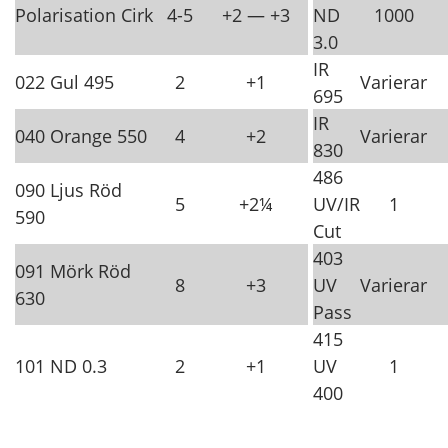
Polarisation Cirk
4-5
+2 — +3
ND
1000
3.0
IR
022 Gul 495
2
+1
Varierar
695
IR
040 Orange 550
4
+2
Varierar
830
486
090 Ljus Röd
5
+2¼
UV/IR
1
590
Cut
403
091 Mörk Röd
8
+3
UV
Varierar
630
Pass
415
101 ND 0.3
2
+1
UV
1
400