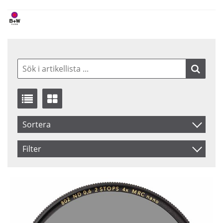
Sortera
Benämning
Filter
Inkl. Moms
Saldo
I lager
Ej i lager
Pris