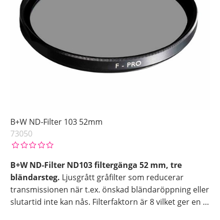
B+W ND-Filter 103 52mm
73050
B+W ND-Filter ND103 filtergänga 52 mm, tre
bländarsteg.
Ljusgrått gråfilter som reducerar
transmissionen när t.ex. önskad bländaröppning eller
slutartid inte kan nås. Filterfaktorn är 8 vilket ger en
…