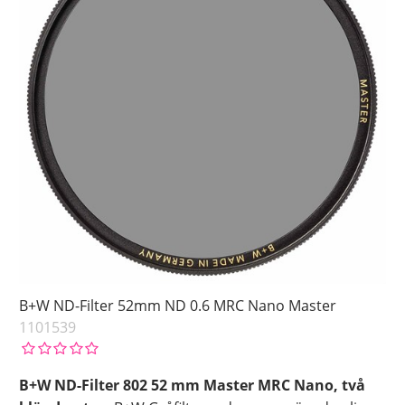
B+W ND-Filter 52mm ND 0.6 MRC Nano Master
1101539
B+W ND-Filter 802 52 mm Master MRC Nano, två