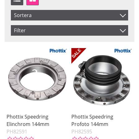
Sortera
Artikelkod
Filter
Inkl. Moms
Saldo
I lager
Benämning
Pris
Phottix Speedring
Phottix Speedring
Elinchrom 144mm
Profoto 144mm
PH82591
PH82595