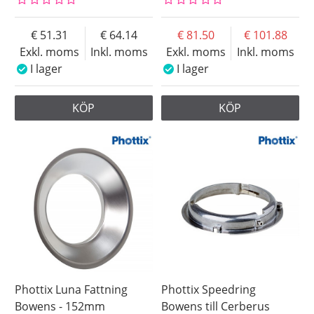
51.31
64.14
81.50
101.88
Exkl. moms
Inkl. moms
Exkl. moms
Inkl. moms
I lager
I lager
KÖP
KÖP
Phottix Luna Fattning
Phottix Speedring
Bowens - 152mm
Bowens till Cerberus