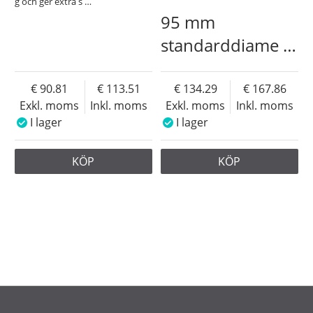
g och ger extra s
…
95 mm
standarddiame
…
90.81
113.51
134.29
167.86
Exkl. moms
Inkl. moms
Exkl. moms
Inkl. moms
I lager
I lager
KÖP
KÖP