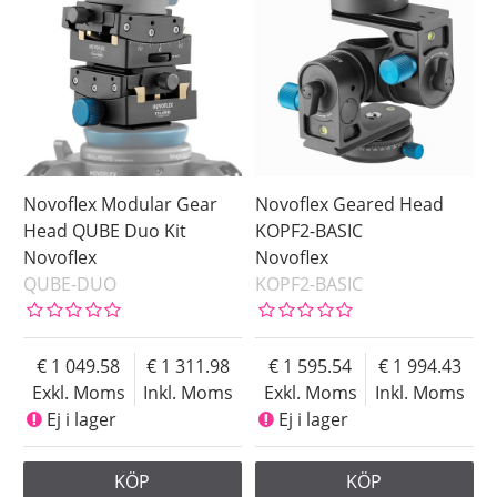
Novoflex Modular Gear
Novoflex Geared Head
Head QUBE Duo Kit
KOPF2-BASIC
Novoflex
Novoflex
QUBE-DUO
KOPF2-BASIC
1 049.58
1 311.98
1 595.54
1 994.43
Exkl. Moms
Inkl. Moms
Exkl. Moms
Inkl. Moms
Ej i lager
Ej i lager
KÖP
KÖP