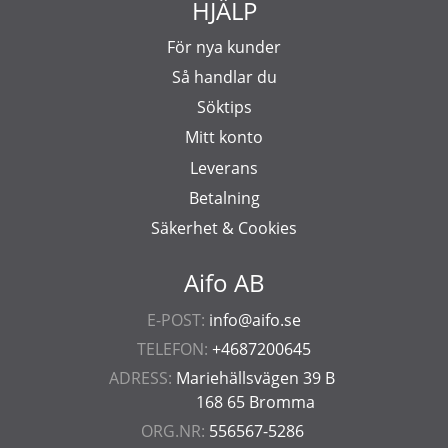
HJÄLP
För nya kunder
Så handlar du
Söktips
Mitt konto
Leverans
Betalning
Säkerhet & Cookies
Aifo AB
E-POST:
info@aifo.se
TELEFON:
+4687200645
ADRESS:
Mariehällsvägen 39 B
168 65 Bromma
ORG.NR:
556567-5286