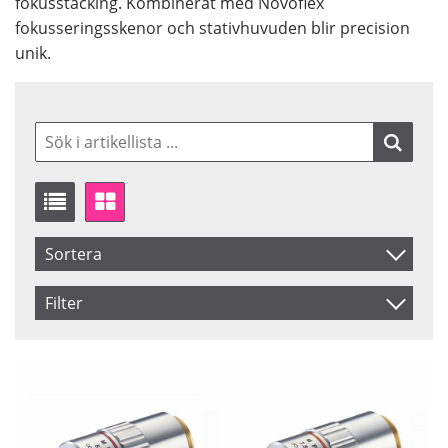
fokusstacking. Kombinerat med Novoflex
fokusseringsskenor och stativhuvuden blir precision
unik.
Sortera
Artikelkod
Filter
Benämning
Saldo
Ej i lager
Inkl. Moms
Pris