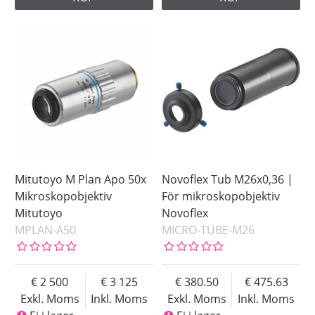
Mitutoyo M Plan Apo 50x
Novoflex Tub M26x0,36 |
Mikroskopobjektiv
För mikroskopobjektiv
Mitutoyo
Novoflex
MPLAN-A50
MICRO-TUBE-M26
2 500
3 125
380.50
475.63
Exkl. Moms
Inkl. Moms
Exkl. Moms
Inkl. Moms