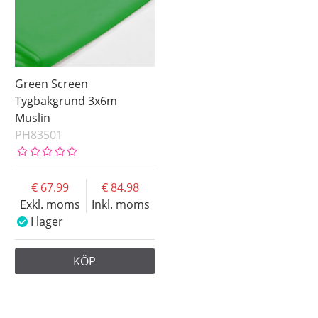
Green Screen
Tygbakgrund 3x6m
Muslin
PH83501
67.99
84.98
Exkl. moms
Inkl. moms
I lager
KÖP