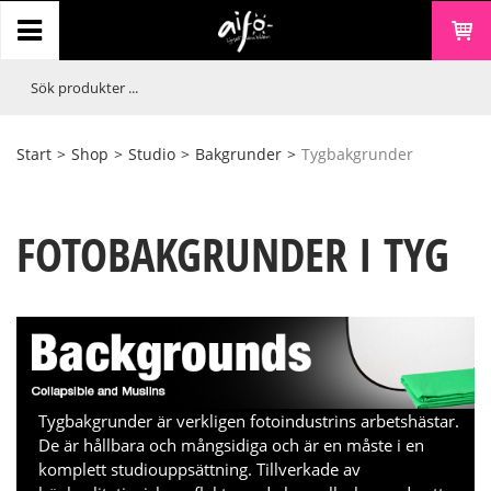
Start
>
Shop
>
Studio
>
Bakgrunder
>
Tygbakgrunder
FOTOBAKGRUNDER I TYG
Tygbakgrunder är verkligen fotoindustrins arbetshästar.
De är hållbara och mångsidiga och är en måste i en
komplett studiouppsättning. Tillverkade av