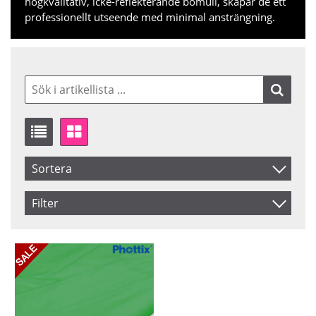
högkvalitativ, icke-reflekterande bomull, skapar de ett
professionellt utseende med minimal ansträngning.
Sortera
Artikelkod
Filter
Inkl. Moms
Saldo
I lager
Benämning