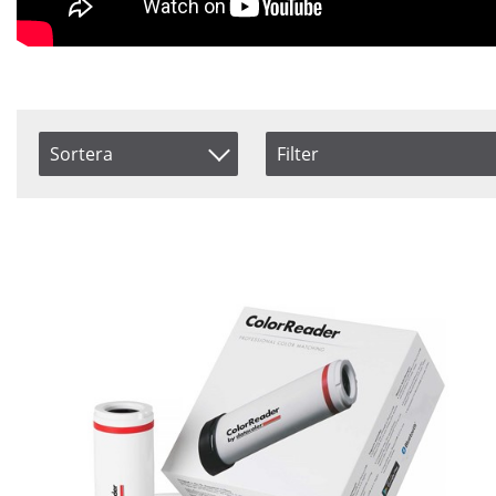
Sortera
Filter
Saldo
Benämning
I lager
Inkl. Moms
Beställd
Ej i lager
Pris