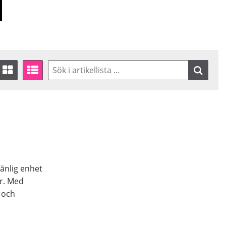
änlig enhet
er. Med
 och