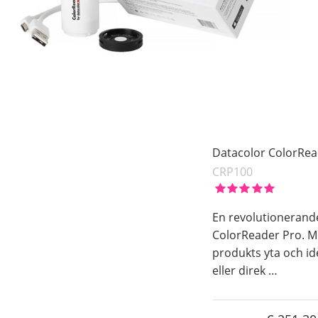
Datacolor ColorRead
CRP100
En revolutionerande 
ColorReader Pro. M
produkts yta och i
eller direk
…