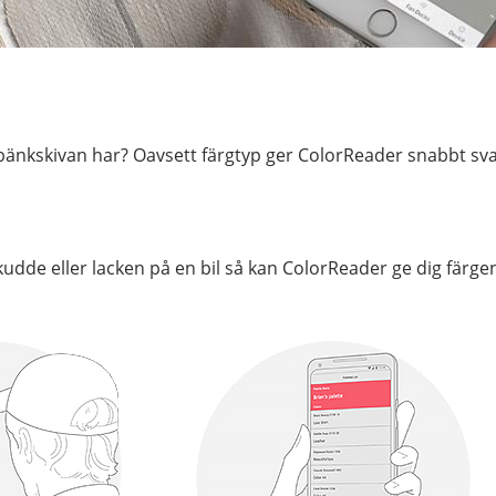
r bänkskivan har? Oavsett färgtyp ger ColorReader snabbt s
 kudde eller lacken på en bil så kan ColorReader ge dig färge