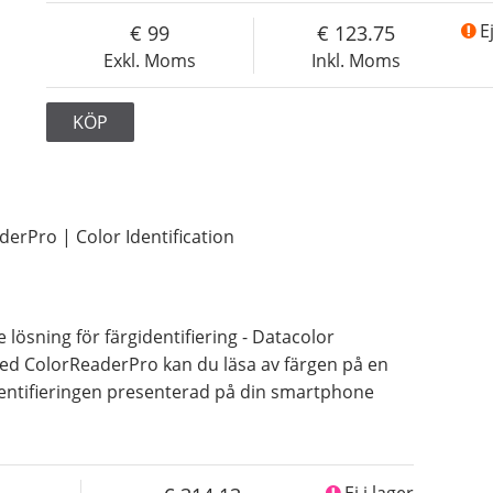
99
123.75
E
Exkl. Moms
Inkl. Moms
KÖP
erPro | Color Identification
lösning för färgidentifiering - Datacolor
ed ColorReaderPro kan du läsa av färgen på en
dentifieringen presenterad på din smartphone
Ej i lager