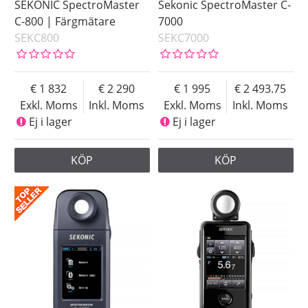
SEKONIC SpectroMaster
Sekonic SpectroMaster C-
C-800 | Färgmätare
7000
SEKC800
SEKC7000
1 832
2 290
1 995
2 493.75
Exkl. Moms
Inkl. Moms
Exkl. Moms
Inkl. Moms
Ej i lager
Ej i lager
KÖP
KÖP