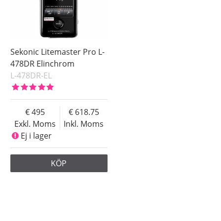
Sekonic Litemaster Pro L-
478DR Elinchrom
L-478DR-EL
495
618.75
Exkl. Moms
Inkl. Moms
Ej i lager
KÖP