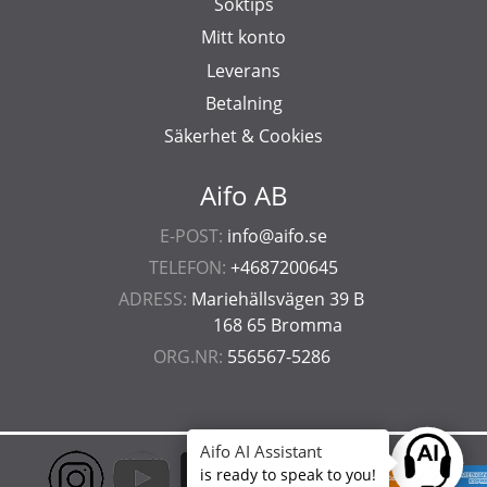
Söktips
Mitt konto
Leverans
Betalning
Säkerhet & Cookies
Aifo AB
E-POST:
info@aifo.se
TELEFON:
+4687200645
ADRESS:
Mariehällsvägen 39 B
168 65 Bromma
ORG.NR:
556567-5286
Aifo AI Assistant
Ask anyt
is ready to speak to you!