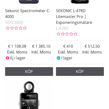
Sekonic Spectrometer C-
SEKONIC L-478D
4000
Litemaster Pro |
SEKC4000
Exponeringsmätare
L-478D
1 108.08
1 385.10
410
512.50
Exkl. Moms
Inkl. Moms
Exkl. Moms
Inkl. Moms
Ej i lager
I lager
KÖP
KÖP