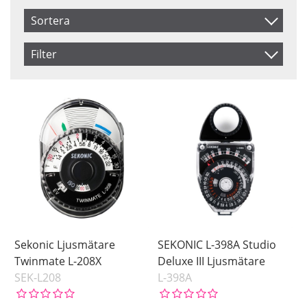
Sortera
Artikelkod
Filter
Benämning
Saldo
I lager
Inkl. Moms
Ej i lager
Pris
Sekonic Ljusmätare
SEKONIC L-398A Studio
Twinmate L-208X
Deluxe III Ljusmätare
SEK-L208
L-398A