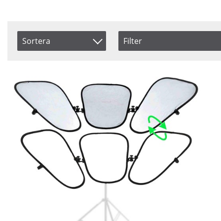
Sortera
Filter
Saldo
Benämning
I lager
Inkl. Moms