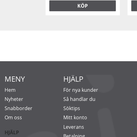
KÖP
MENY
HJÄLP
Hem
För nya kunder
Nyheter
Så handlar du
Snabborder
Söktips
Om oss
Mitt konto
Leverans
HJÄLP
Betalning