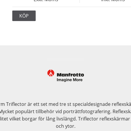
KÖP
rm Triflector är ett set med tre st specialdesignade reflex
Mycket populärt tillbehör vid porträttfotografering. Reflex
tet vilket borgar för lång livslängd. Triflector reflexskärmar 
och ytor.