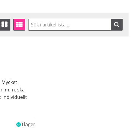
. Mycket
on m.m. ska
individuellt
I lager