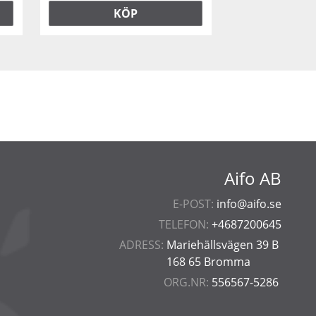
KÖP
Aifo AB
E-POST:
info@aifo.se
TELEFON:
+4687200645
ADRESS:
Mariehällsvägen 39 B
168 65 Bromma
ORG.NR:
556567-5286