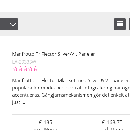
Manfrotto TriFlector Silver/Vit Paneler
LA-2933SW
Manfrotto TriFlector Mk II set med Silver & Vit paneler
populära för mode- och porträttfotografering när ög
accentueras. Gångjärnsmekanismen gör det enkelt att 
just
…
135
168.75
Exkl. Moms
Inkl. Moms