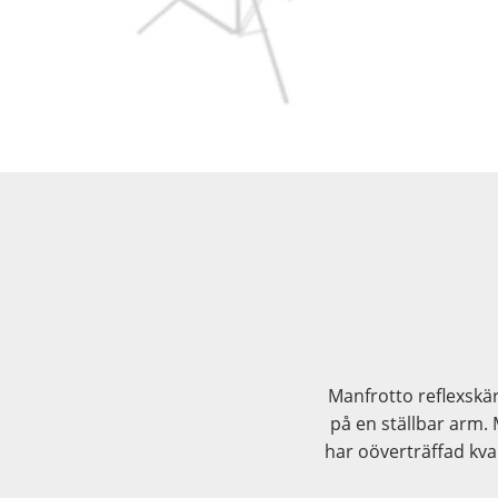
Manfrotto reflexskä
på en ställbar arm. 
har oöverträffad kvali