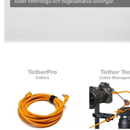
söker tillförlitliga och högkvalitativa lösningar.