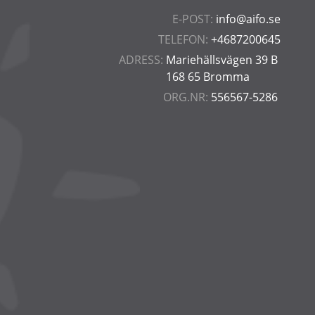
E-POST:
info@aifo.se
TELEFON:
+4687200645
ADRESS:
Mariehällsvägen 39 B
168 65 Bromma
ORG.NR:
556567-5286