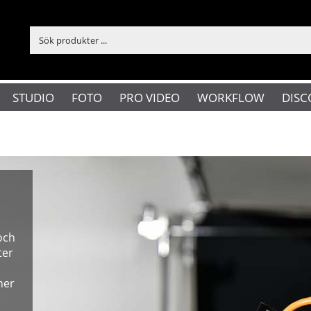
STUDIO
FOTO
PRO VIDEO
WORKFLOW
DISC
och
ter
her