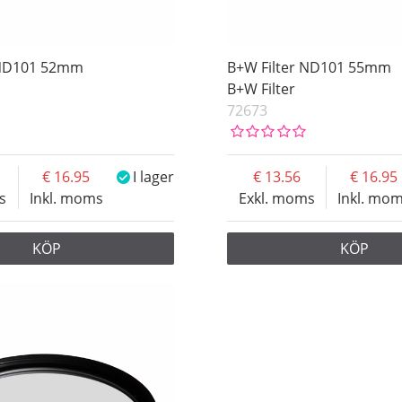
 ND101 52mm
B+W Filter ND101 55mm
B+W Filter
72673
16.95
I lager
13.56
16.95
s
Inkl. moms
Exkl. moms
Inkl. mo
KÖP
KÖP