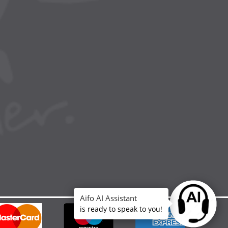
Aifo AI Assistant
Ask anythin
is ready to speak to you!