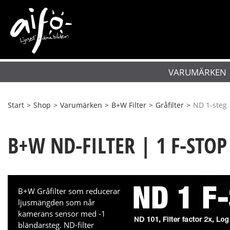
VARUMÄRKEN
Start
>
Shop
>
Varumärken
>
B+W Filter
>
Gråfilter
>
ND 1-steg
B+W ND-FILTER | 1 F-STOP
B+W Gråfilter som reducerar
ljusmängden som når
kamerans sensor med -1
bländarsteg. ND-filter