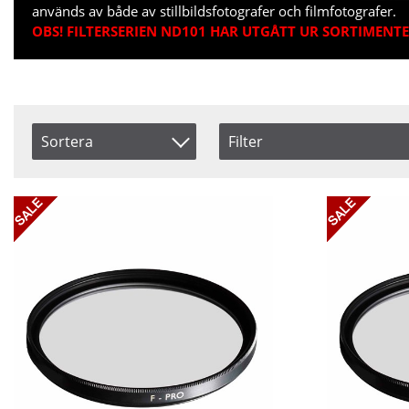
används av både av stillbildsfotografer och filmfotografer.
OBS! FILTERSERIEN ND101 HAR UTGÅTT UR SORTIMENT
Sortera
Filter
Size
Saldo
Artikelkod
39 mm
I lager
Inkl. Moms
52 mm
Benämning
55 mm
58 mm
Storlek
62 mm
Coating
67 mm
Fattning
Pris