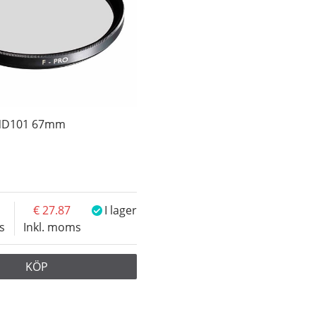
 ND101 67mm
27.87
I lager
s
Inkl. moms
KÖP