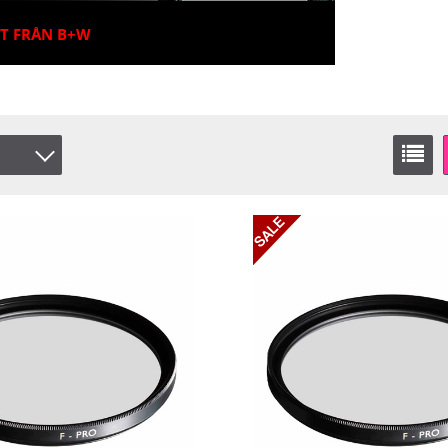
ET FRÅN B+W