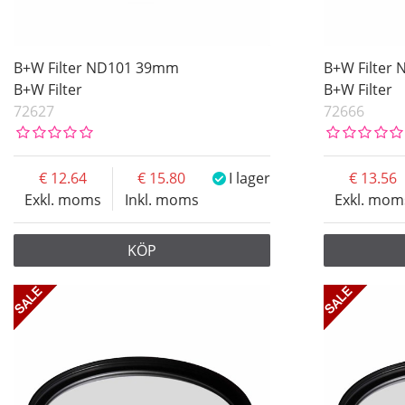
B+W Filter ND101 39mm
B+W Filter
B+W Filter
B+W Filter
72627
72666
12.64
15.80
I lager
13.56
Exkl. moms
Inkl. moms
Exkl. mom
KÖP