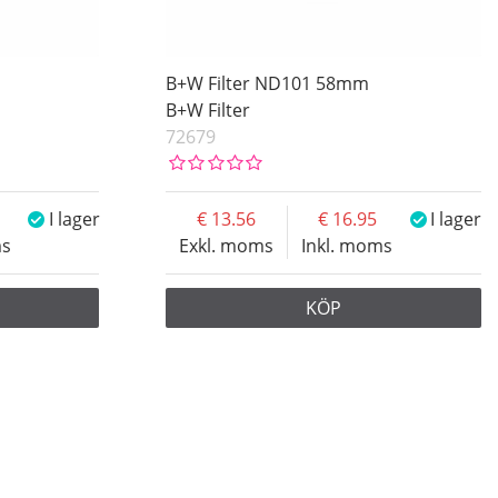
B+W Filter ND101 58mm
B+W Filter
72679
I lager
13.56
16.95
I lager
ms
Exkl. moms
Inkl. moms
KÖP