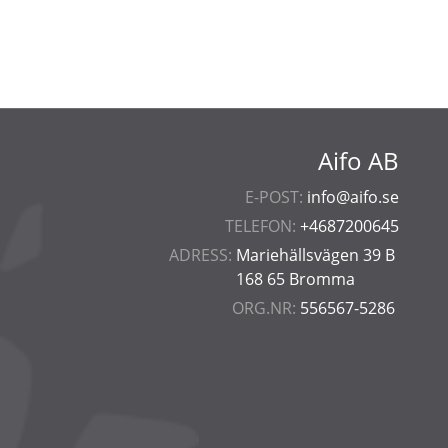
Aifo AB
E-POST:
info@aifo.se
TELEFON:
+4687200645
ADRESS:
Mariehällsvägen 39 B
168 65 Bromma
ORG.NR:
556567-5286