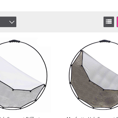
Vit
lver