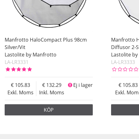
Manfrotto HaloCompact Plus 98cm
Manfrotto 
Silver/Vit
Diffusor 2-
Lastolite by Manfrotto
Lastolite b
LA-LR3331
LA-LR3333
105.83
132.29
Ej i lager
105.83
Exkl. Moms
Inkl. Moms
Exkl. Mom
KÖP