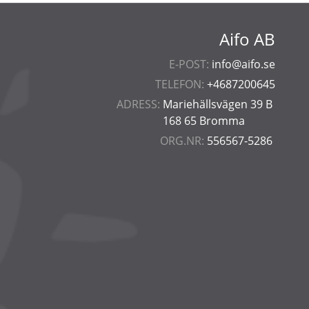
Aifo AB
E-POST:
info@aifo.se
TELEFON:
+4687200645
ADRESS:
Mariehällsvägen 39 B
168 65 Bromma
ORG.NR:
556567-5286