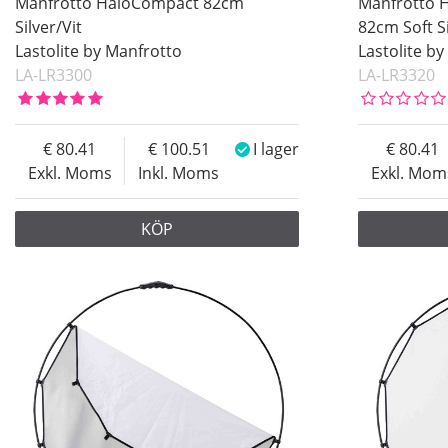
Manfrotto HaloCompact 82cm
Manfrotto H
Silver/Vit
82cm Soft S
Lastolite by Manfrotto
Lastolite b
LA-LR3300
LA-LR3320
80.41
100.51
I lager
80.41
Exkl. Moms
Inkl. Moms
Exkl. Mom
KÖP