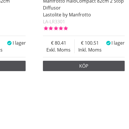
82cm
Manfrotto HaloCompact 82cm 2 Stop
Diffusor
Lastolite by Manfrotto
LA-LR3301
I lager
80.41
100.51
I lager
ms
Exkl. Moms
Inkl. Moms
KÖP