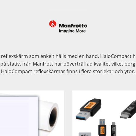
tt reflexskärm som enkelt hålls med en hand. HaloCompact 
på stativ. från Manfrott har oöverträffad kvalitet vilket borga
HaloCompact reflexskärmar finns i flera storlekar och ytor.