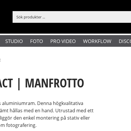
STUDIO
FOTO
PRO VIDEO
WORKFLOW
DISC
t
CT | MANFROTTO
ts aluminiumram. Denna högkvalitativa
vämt hållas med en hand. Utrustad med ett
iggör den enkel montering på stativ eller
nom fotografering.