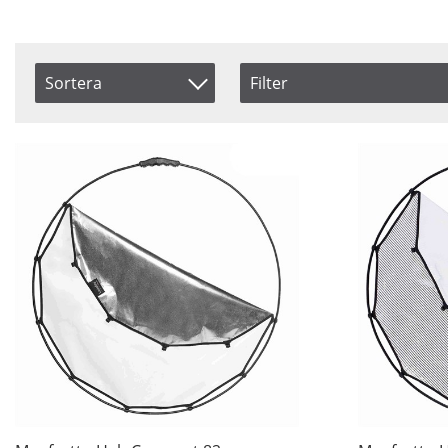
Sortera
Filter
Storlek
Färg
Artikelkod
82 cm
Silver
Benämning
98 cm
Silver/
Inkl. Moms
Soft Si
Vit
Saldo
I lager
Ej i lager
Pris