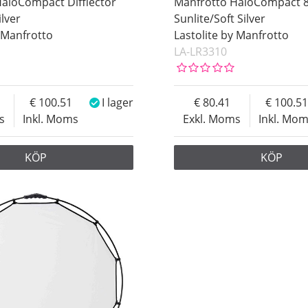
aloCompact Difflector
Manfrotto HaloCompact 
ilver
Sunlite/Soft Silver
y Manfrotto
Lastolite by Manfrotto
LA-LR3310
100.51
I lager
80.41
100.51
s
Inkl. Moms
Exkl. Moms
Inkl. Mo
KÖP
KÖP