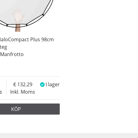
HaloCompact Plus 98cm
Steg
y Manfrotto
132.29
I lager
s
Inkl. Moms
KÖP