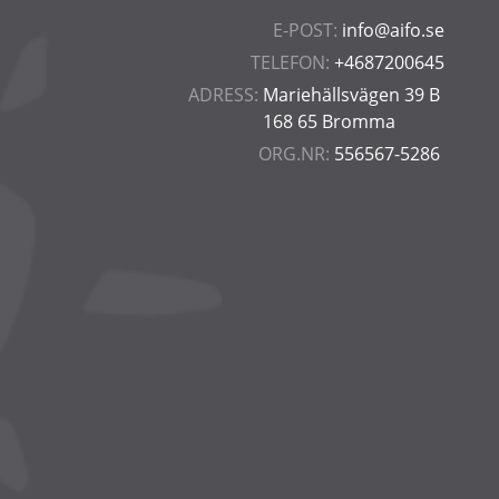
E-POST:
info@aifo.se
TELEFON:
+4687200645
ADRESS:
Mariehällsvägen 39 B
168 65 Bromma
ORG.NR:
556567-5286