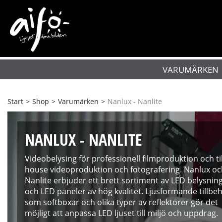
VARUMÄRKEN
Start
>
Shop
>
Varumärken
>
Nanlux - Nanlite
NANLUX - NANLITE
Videobelysing för professionell filmproduktion och til
house videoproduktion och fotografering. Nanlux o
Nanlite erbjuder ett brett sortiment av LED belysnin
och LED paneler av hög kvalitet. Ljusformande tillbe
som softboxar och olika typer av reflektorer gör det
möjligt att anpassa LED ljuset till miljö och uppdrag.