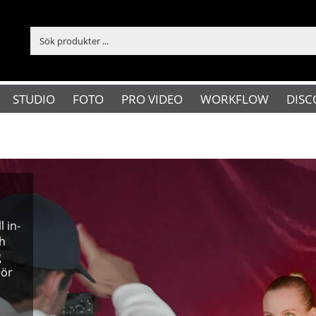
STUDIO
FOTO
PRO VIDEO
WORKFLOW
DISC
l in-
ch
g
hör