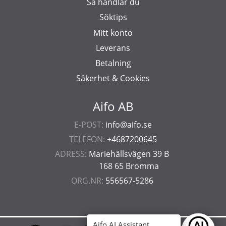
Så handlar du
Söktips
Mitt konto
Leverans
Betalning
Säkerhet & Cookies
Aifo AB
E-POST:
info@aifo.se
TELEFON:
+4687200645
ADRESS:
Mariehällsvägen 39 B
168 65 Bromma
ORG.NR:
556567-5286
Aifo AI Assistant