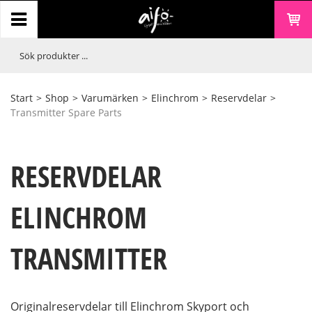
Start
>
Shop
>
Varumärken
>
Elinchrom
>
Reservdelar
>
Transmitter Spare Parts
RESERVDELAR
ELINCHROM
TRANSMITTER
Originalreservdelar till Elinchrom Skyport och