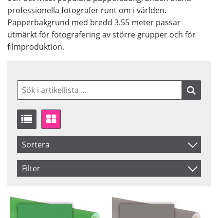
professionella fotografer runt om i världen.
Papperbakgrund med bredd 3.55 meter passar
utmärkt för fotografering av större grupper och för
filmproduktion.
Sortera
Artikelkod
Filter
Inkl. Moms
Färg
Brand
Black
Colorama
Benämning
Green
Manfrotto