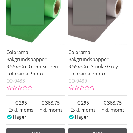
Storlek
Green Screen
Color
Grey
White
Saldo
I lager
Pris
Colorama
Colorama
Bakgrundspapper
Bakgrundspapper
3.55x30m Greenscreen
3.55x30m Smoke Grey
Colorama Photo
Colorama Photo
CO-0433
CO-0439
295
368.75
295
368.75
Exkl. moms
Inkl. moms
Exkl. moms
Inkl. moms
I lager
I lager