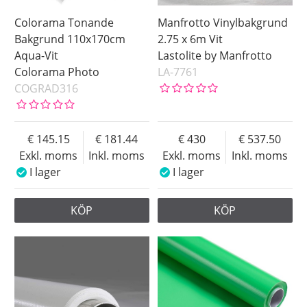
Colorama Tonande
Manfrotto Vinylbakgrund
Bakgrund 110x170cm
2.75 x 6m Vit
Aqua-Vit
Lastolite by Manfrotto
Colorama Photo
LA-7761
COGRAD316
145.15
181.44
430
537.50
Exkl. moms
Inkl. moms
Exkl. moms
Inkl. moms
I lager
I lager
KÖP
KÖP