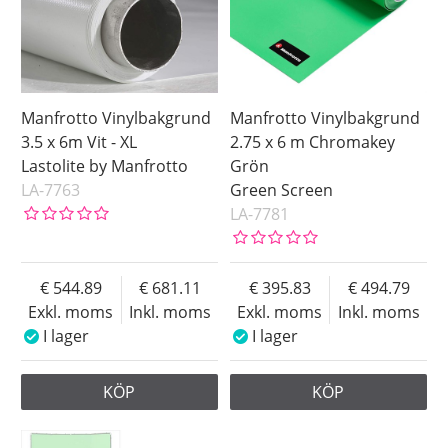
Manfrotto Vinylbakgrund
Manfrotto Vinylbakgrund
3.5 x 6m Vit - XL
2.75 x 6 m Chromakey
Lastolite by Manfrotto
Grön
LA-7763
Green Screen
LA-7781
544.89
681.11
395.83
494.79
Exkl. moms
Inkl. moms
Exkl. moms
Inkl. moms
I lager
I lager
KÖP
KÖP