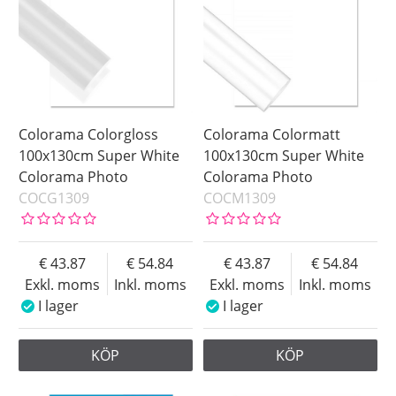
2.75 x 6.00 m
Green Screen
3.50 x 12.0 m
Grey
3.50 x 6.00 m
White
3.50 x 9.00 m
Saldo
Colorama Colorgloss
Colorama Colormatt
I lager
100x130cm Super White
100x130cm Super White
Colorama Photo
Colorama Photo
Ej i lager
COCG1309
COCM1309
Pris
43.87
54.84
43.87
54.84
Exkl. moms
Inkl. moms
Exkl. moms
Inkl. moms
I lager
I lager
KÖP
KÖP