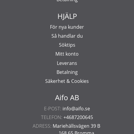
HJÄLP
För nya kunder
Så handlar du
Söktips
Mitt konto
Leverans
Betalning
Säkerhet & Cookies
Aifo AB
E-POST:
info@aifo.se
TELEFON:
+4687200645
ADRESS:
Mariehällsvägen 39 B
168 65 Bromma