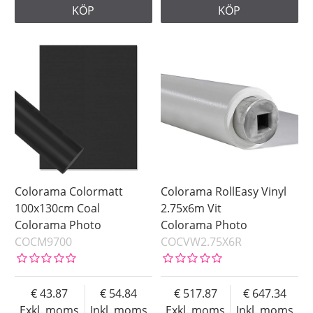
KÖP
KÖP
Colorama Colormatt
Colorama RollEasy Vinyl
100x130cm Coal
2.75x6m Vit
Colorama Photo
Colorama Photo
COCM9700
COCVW2.75X6R
43.87
54.84
517.87
647.34
Exkl. moms
Inkl. moms
Exkl. moms
Inkl. moms