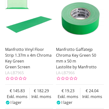
Manfrotto Vinyl Floor
Manfrotto Gaffatejp
Strip 1.37m x 4m Chroma
Chroma Key Green 50
Key Green
mm x 50 m
Green Screen
Lastolite by Manfrotto
LA-LB7965
LA-LB7966
145.83
182.29
19.23
24.04
Exkl. moms
Inkl. moms
Exkl. moms
Inkl. moms
I lager
I lager