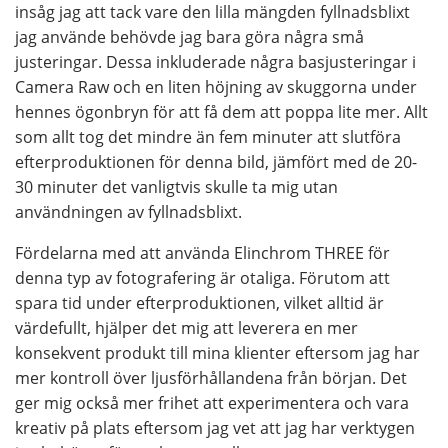
insåg jag att tack vare den lilla mängden fyllnadsblixt
jag använde behövde jag bara göra några små
justeringar. Dessa inkluderade några basjusteringar i
Camera Raw och en liten höjning av skuggorna under
hennes ögonbryn för att få dem att poppa lite mer. Allt
som allt tog det mindre än fem minuter att slutföra
efterproduktionen för denna bild, jämfört med de 20-
30 minuter det vanligtvis skulle ta mig utan
användningen av fyllnadsblixt.
Fördelarna med att använda Elinchrom THREE för
denna typ av fotografering är otaliga. Förutom att
spara tid under efterproduktionen, vilket alltid är
värdefullt, hjälper det mig att leverera en mer
konsekvent produkt till mina klienter eftersom jag har
mer kontroll över ljusförhållandena från början. Det
ger mig också mer frihet att experimentera och vara
kreativ på plats eftersom jag vet att jag har verktygen