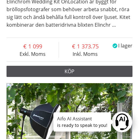
Elinchrom Wedding Kit OnLocation är byggt för
bröllopsfotografer som behöver arbeta snabbt, röra
sig lätt och ändå behålla full kontroll över ljuset. Kitet
kombinerar den batteridrivna blixten Elinchr
…
1 099
1 373.75
I lager
Exkl. Moms
Inkl. Moms
KÖP
Aifo AI Assistant
Ask anyt
is ready to speak to you!