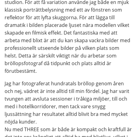
studion. För att få variation använde jag både en mjuk
klassisk porträttbelysning med ett av fönstren som
reflektor för att lyfta skuggorna. För att lägga till
dramatik i bilden placerade ljuset nära modellen vilket
skapade en filmisk effekt. Det fantastiska med att
arbeta med blixt är att du kan skapa vackra bilder med
professionellt utseende bilder på vilken plats som
helst. Detta är särskilt viktigt när du arbetar som
bröllopsfotograf då tidpunkt och plats alltid är
förutbestämt.
Jag har fotograferat hundratals bröllop genom åren
och nej, vädret är inte alltid till min fördel. Jag har varit
tvungen att avsluta sessioner i tråkiga miljöer, till och
med i hotellkorridorer, men tack vare snygg
ljussättning har resultatet alltid blivit bra med mycket
nöjda kunder.
Nu med THREE som är både är kompakt och kraftfull är
det inte ens krångligt att alltid ha med blixtljus, vilket i