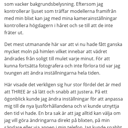
som vacker bakgrundsbelysning. Eftersom jag
kontrollerar ljuset som träffar modellerna framifrån
med min blixt kan jag med mina kamerainställningar
kontrollera högdagern i håret och se till att de inte
fräter ut.
Det mest utmanande här var att vi nu hade fått ganska
mycket moln på himlen vilket innebar att vädret
ändrades från soligt till mulet varje minut. För att
kunna fortsätta fotografera och inte förlora tid var jag
tvungen att ändra inställningarna hela tiden.
Här visade det verkligen sig hur stor fördel det är med
att THREE är så lätt och snabb att justera. På ett
ögonblick kunde jag ändra inställningar för att anpassa
mig till de nya ljusförhållandena och vi kunde utnyttja
den tid vi hade. En bra sak är att jag alltid kan välja om
jag vill göra ändringarna direkt på blixten, på min
sändare eller via appen i min telefon. Jag kunde snabbt