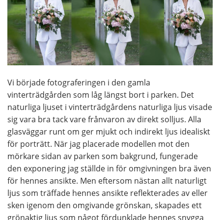
Vi började fotograferingen i den gamla
vinterträdgården som låg längst bort i parken. Det
naturliga ljuset i vinterträdgårdens naturliga ljus visade
sig vara bra tack vare frånvaron av direkt solljus. Alla
glasväggar runt om ger mjukt och indirekt ljus idealiskt
för porträtt. När jag placerade modellen mot den
mörkare sidan av parken som bakgrund, fungerade
den exponering jag ställde in för omgivningen bra även
för hennes ansikte. Men eftersom nästan allt naturligt
ljus som träffade hennes ansikte reflekterades av eller
sken igenom den omgivande grönskan, skapades ett
grönaktig ljus som något fördunklade hennes snygga