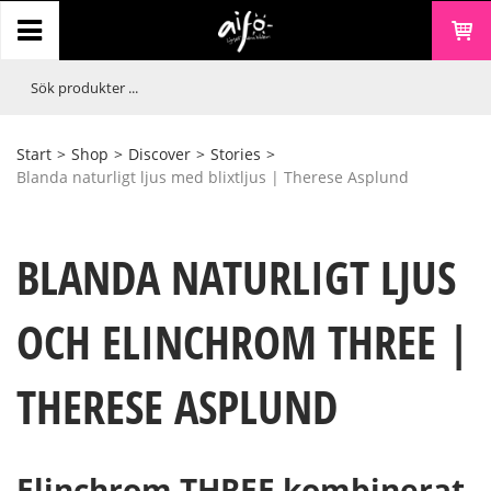
Start
>
Shop
>
Discover
>
Stories
>
Blanda naturligt ljus med blixtljus | Therese Asplund
BLANDA NATURLIGT LJUS
OCH ELINCHROM THREE |
THERESE ASPLUND
Elinchrom THREE kombinerat