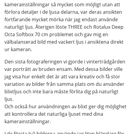
kamerainställningar så mycket som möjligt utan att
förlora detaljer i de ljusa delarna, var deras ansikten
fortfarande mycket mörka när jag endast använde
naturligt ljus. Återigen löste THREE och Rotalux Deep
Octa Softbox 70 cm problemet och gav mig en
välbalanserad bild med vackert ljus i ansiktena direkt
ur kameran.
Den sista fotograferingen vi gjorde i vinterträdgården
var porträtt av bruden ensam. Med dessa bilder ville
jag visa hur enkelt det är att vara kreativ och få stor
variation av bilder från samma plats om du använder
blixtljus och inte bara måste förlita dig på naturligt
ljus.
Och också hur användningen av blixt ger dig möjlighet
att kontrollera det naturliga ljuset med dina
kamerainställningar.
I de första två bilderna använde jag liten bländare för