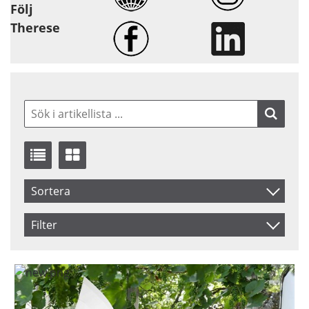
Följ
Therese
Sortera
Benämning
Filter
Inkl. Moms
Saldo
I lager
Ej i lager
Pris