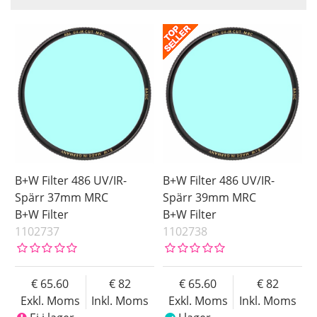
Benämning
Size
Saldo
37 mm
I lager
Inkl. Moms
39 mm
Ej i lager
40.5 mm
43 mm
46 mm
49 mm
52 mm
55 mm
B+W Filter 486 UV/IR-
B+W Filter 486 UV/IR-
58 mm
Spärr 37mm MRC
Spärr 39mm MRC
B+W Filter
B+W Filter
60 mm
1102737
1102738
62 mm
67 mm
72 mm
65.60
82
65.60
82
Exkl. Moms
Inkl. Moms
Exkl. Moms
Inkl. Moms
77 mm