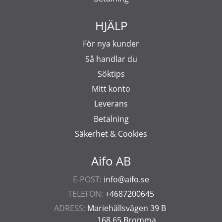
HJÄLP
För nya kunder
Så handlar du
Söktips
Mitt konto
Leverans
Betalning
Säkerhet & Cookies
Aifo AB
E-POST:
info@aifo.se
TELEFON:
+4687200645
ADRESS:
Mariehällsvägen 39 B
168 65 Bromma